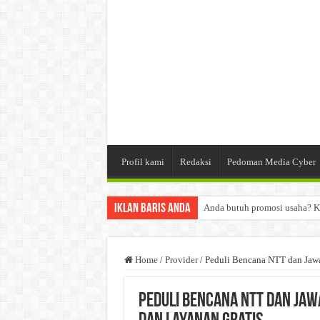
Profil kami
Redaksi
Pedoman Media Cyber
Iklan Baris Anda
Anda butuh promosi usaha? K
Dibutuhkan Wartawan. Lamara
Dibutuhkan Marketing. Lamar
Home
/
Provider
/
Peduli Bencana NTT dan Jawa
Peduli Bencana NTT dan Jaw