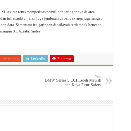
, XL Axiata terus memperluas pemulihan jaringannya di area
dan infrastruktur jalan juga jembatan di banyak area juga sangat
an data. Sementara itu, jaringan di wilayah terdampak bencana
ringan XL Axiata. (indra)
tumbleupon
LinkedIn
Pinterest
Next
BMW Series 5 LCI Lebih Mewah
dan Kaya Fitur Safety