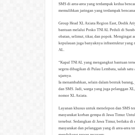
SMS di area-area yang terdampak kedua bencana 
memulihkan jaringan yang terdampak bencana, 
Group Head XL Axiata Region East, Dodik Ari
bantuan melalui Posko TNI AL Peduli di Surab
obatan, selimut, tikar, dan popok. Mengingat 
kepulauan juga banyaknya infrastruktur yang
AL.
“Kapal TNI AL yang mengangkut bantuan terseb
segera dibagikan di Pulau Lembata, salah satu
ujarnya.
Ia menambahkan, selain dalam bentuk barang,
dan SMS. Jadi, warga yang juga pelanggan XL,
nomor XL Axiata.
Layanan khusus untuk menelepon dan SMS ters
masyarakat korban gempa di Jawa Timur. Untuk
tersebut. Sedangkan di Jawa Timur, berlaku d
masyarakat dan pelanggan yang di area-area t
mendukung proses recovery.