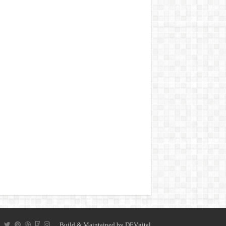
Build & Maintained by
DEVgital