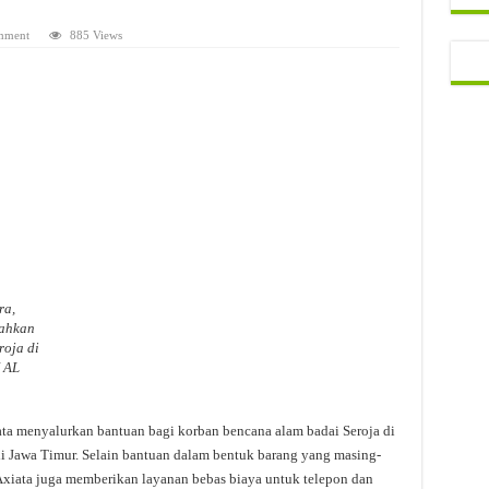
mment
885 Views
ra,
rahkan
oja di
 AL
a menyalurkan bantuan bagi korban bencana alam badai Seroja di
 Jawa Timur. Selain bantuan dalam bentuk barang yang masing-
 Axiata juga memberikan layanan bebas biaya untuk telepon dan