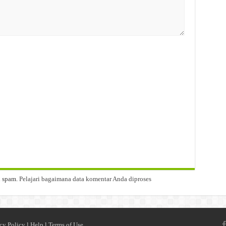
i spam.
Pelajari bagaimana data komentar Anda diproses
cy Policy
l
Help
l
Terms of Use