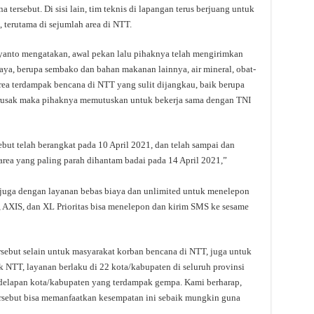
tersebut. Di sisi lain, tim teknis di lapangan terus berjuang untuk
terutama di sejumlah area di NTT.
yanto mengatakan, awal pekan lalu pihaknya telah mengirimkan
aya, berupa sembako dan bahan makanan lainnya, air mineral, obat-
area terdampak bencana di NTT yang sulit dijangkau, baik berupa
 rusak maka pihaknya memutuskan untuk bekerja sama dengan TNI
ut telah berangkat pada 10 April 2021, dan telah sampai dan
 area yang paling parah dihantam badai pada 14 April 2021,”
 juga dengan layanan bebas biaya dan unlimited untuk menelepon
 AXIS, dan XL Prioritas bisa menelepon dan kirim SMS ke sesame
ebut selain untuk masyarakat korban bencana di NTT, juga untuk
 NTT, layanan berlaku di 22 kota/kabupaten di seluruh provinsi
i delapan kota/kabupaten yang terdampak gempa. Kami berharap,
ersebut bisa memanfaatkan kesempatan ini sebaik mungkin guna