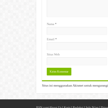
Nama
*
Email
*
Situs Web
Situs ini menggunakan Akismet untuk mengurang
BSN.com|
About Us
l
Karir
l
Redaksi l
Info Iklan
l
Priva