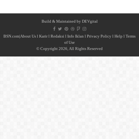
Build & Maintained by
DEVgital
BSN.com|
About Us
l
Karir
l
Redaksi l
Info Iklan
l
Privacy Policy
l
Help
l
Terms
of Use
© Copyright 2026, All Rights Reserved