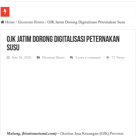
Anda butuh promosi usaha? Kontak ke Email redaksi@bisnisnasional.com
Home
/
Ekonomi Bisnis
/
OJK Jatim Dorong Digitalisasi Peternakan Susu
Dibutuhkan Wartawan. Lamaran di-email ke redaksi@bisnisnasional.com
OJK Jatim Dorong Digitalisasi Peternakan
Dibutuhkan Marketing. Lamaran di-email ke redaksi@bisnisnasional.com
Susu
Juni 16, 2026
Ekonomi Bisnis
Leave a comment
72 Views
Malang, (bisnisnasional.com) –
Otoritas Jasa Keuangan (OJK) Provinsi