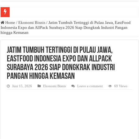
Anda butuh promosi usaha? Kontak ke Email redaksi@bisnisnasional.com
Home
/
Ekonomi Bisnis
/
Jatim Tumbuh Tertinggi di Pulau Jawa, EastFood
Indonesia Expo dan AllPack Surabaya 2026 Siap Dongkrak Industri Pangan
Dibutuhkan Wartawan. Lamaran di-email ke redaksi@bisnisnasional.com
hingga Kemasan
Dibutuhkan Marketing. Lamaran di-email ke redaksi@bisnisnasional.com
Jatim Tumbuh Tertinggi di Pulau Jawa,
EastFood Indonesia Expo dan AllPack
Surabaya 2026 Siap Dongkrak Industri
Pangan hingga Kemasan
Juni 15, 2026
Ekonomi Bisnis
Leave a comment
69 Views