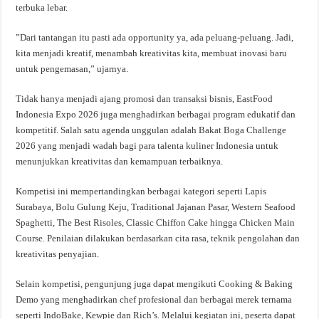
terbuka lebar.
​”Dari tantangan itu pasti ada opportunity ya, ada peluang-peluang. Jadi,
kita menjadi kreatif, menambah kreativitas kita, membuat inovasi baru
untuk pengemasan,” ujarnya.
Tidak hanya menjadi ajang promosi dan transaksi bisnis, EastFood
Indonesia Expo 2026 juga menghadirkan berbagai program edukatif dan
kompetitif. Salah satu agenda unggulan adalah Bakat Boga Challenge
2026 yang menjadi wadah bagi para talenta kuliner Indonesia untuk
menunjukkan kreativitas dan kemampuan terbaiknya.
Kompetisi ini mempertandingkan berbagai kategori seperti Lapis
Surabaya, Bolu Gulung Keju, Traditional Jajanan Pasar, Western Seafood
Spaghetti, The Best Risoles, Classic Chiffon Cake hingga Chicken Main
Course. Penilaian dilakukan berdasarkan cita rasa, teknik pengolahan dan
kreativitas penyajian.
Selain kompetisi, pengunjung juga dapat mengikuti Cooking & Baking
Demo yang menghadirkan chef profesional dan berbagai merek ternama
seperti IndoBake, Kewpie dan Rich’s. Melalui kegiatan ini, peserta dapat