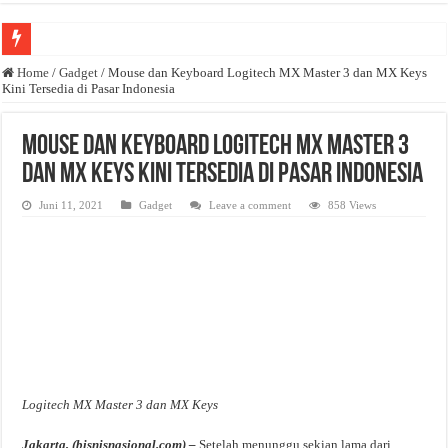
Anda butuh promosi usaha? Kontak ke Email redaksi@bisnisnasional.com
Home
/
Gadget
/
Mouse dan Keyboard Logitech MX Master 3 dan MX Keys
Kini Tersedia di Pasar Indonesia
Dibutuhkan Wartawan. Lamaran di-email ke redaksi@bisnisnasional.com
Dibutuhkan Marketing. Lamaran di-email ke redaksi@bisnisnasional.com
Mouse dan Keyboard Logitech MX Master 3
dan MX Keys Kini Tersedia di Pasar Indonesia
Juni 11, 2021
Gadget
Leave a comment
858 Views
Logitech MX Master 3 dan MX Keys
Jakarta, (bisnisnasional.com) –
Setelah menunggu sekian lama dari