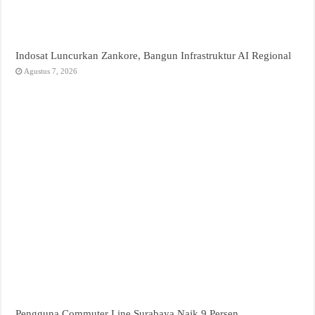
Indosat Luncurkan Zankore, Bangun Infrastruktur AI Regional
Agustus 7, 2026
Pengguna Commuter Line Surabaya Naik 9 Persen