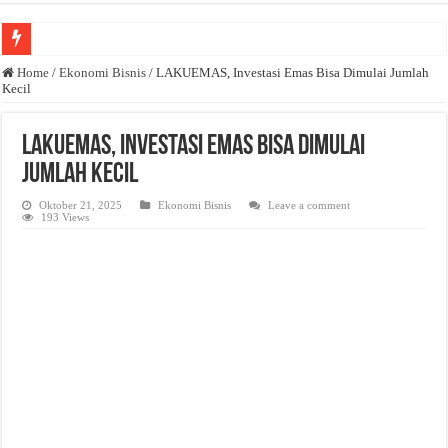
Anda butuh promosi usaha? Kontak ke Email redaksi@bisnisnasional.com
Home
/
Ekonomi Bisnis
/
LAKUEMAS, Investasi Emas Bisa Dimulai Jumlah
Kecil
Dibutuhkan Wartawan. Lamaran di-email ke redaksi@bisnisnasional.com
Dibutuhkan Marketing. Lamaran di-email ke redaksi@bisnisnasional.com
LAKUEMAS, Investasi Emas Bisa Dimulai
Jumlah Kecil
Oktober 21, 2025
Ekonomi Bisnis
Leave a comment
193 Views