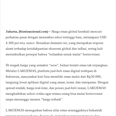
Jakarta, (bisnisnasional.com) –
Harga emas global kembali mencuri
perhatian pasar dengan menembus rekor tertinggi baru, melampaui USD
4.300 per troy ounce. Kenaikan dramatis ini, yang merupakan respons
alami terhadap ketidakpastian ekonomi global dan inflasi, sering kali
menimbulkan persepsi bahwa “terlambat untuk mulai” berinvestasi.
Di tengah harga yang semakin “wow”, bukan berarti emas tak terjangkau.
Melalui LAKUEMAS, platform jual-beli emas digital terdepan di
Indonesia, masyarakat kini bisa memiliki emas mulai dari Rp50.000,
langsung lewat aplikasi digital yang aman, resmi, dan transparan. Dengan
spread rendah, harga real-time, dan proses jual-beli instan, LAKUEMAS
menghadirkan solusi cerdas agar semua orang bisa mulai berinvestasi
tanpa menunggu momen “harga terbaik”.
LAKUEMAS menegaskan bahwa nilai emas sesungguhnya bukanlah
tentang mengejar harga di puncak, melainkan tentang menjaga dan