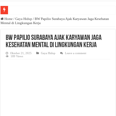
Anda butuh promosi usaha? Kontak ke Email redaksi@bisnisnasional.com
Home
/
Gaya Hidup
/
BW Papilio Surabaya Ajak Karyawan Jaga Kesehatan
Mental di Lingkungan Kerja
Dibutuhkan Wartawan. Lamaran di-email ke redaksi@bisnisnasional.com
Dibutuhkan Marketing. Lamaran di-email ke redaksi@bisnisnasional.com
BW Papilio Surabaya Ajak Karyawan Jaga
Kesehatan Mental di Lingkungan Kerja
Oktober 21, 2025
Gaya Hidup
Leave a comment
189 Views