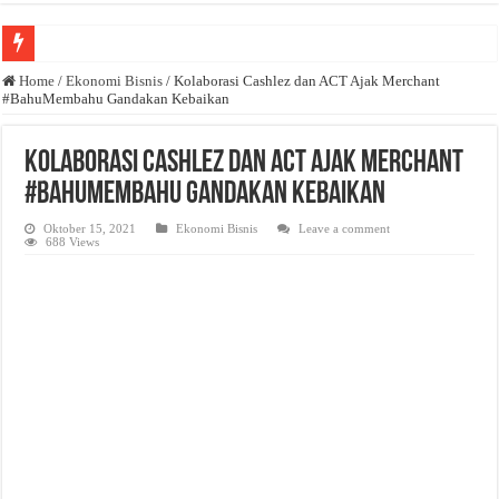
Anda butuh promosi usaha? Kontak ke Email redaksi@bisnisnasional.com
Home
/
Ekonomi Bisnis
/
Kolaborasi Cashlez dan ACT Ajak Merchant
#BahuMembahu Gandakan Kebaikan
Dibutuhkan Wartawan. Lamaran di-email ke redaksi@bisnisnasional.com
Dibutuhkan Marketing. Lamaran di-email ke redaksi@bisnisnasional.com
Kolaborasi Cashlez dan ACT Ajak Merchant
#BahuMembahu Gandakan Kebaikan
Oktober 15, 2021
Ekonomi Bisnis
Leave a comment
688 Views