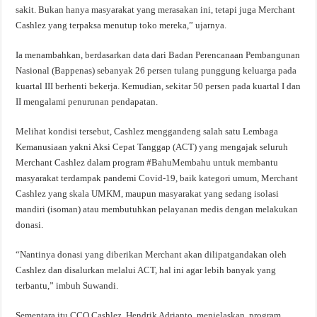
sakit. Bukan hanya masyarakat yang merasakan ini, tetapi juga Merchant
Cashlez yang terpaksa menutup toko mereka,” ujarnya.
Ia menambahkan, berdasarkan data dari Badan Perencanaan Pembangunan
Nasional (Bappenas) sebanyak 26 persen tulang punggung keluarga pada
kuartal III berhenti bekerja. Kemudian, sekitar 50 persen pada kuartal I dan
II mengalami penurunan pendapatan.
Melihat kondisi tersebut, Cashlez menggandeng salah satu Lembaga
Kemanusiaan yakni Aksi Cepat Tanggap (ACT) yang mengajak seluruh
Merchant Cashlez dalam program #BahuMembahu untuk membantu
masyarakat terdampak pandemi Covid-19, baik kategori umum, Merchant
Cashlez yang skala UMKM, maupun masyarakat yang sedang isolasi
mandiri (isoman) atau membutuhkan pelayanan medis dengan melakukan
donasi.
“Nantinya donasi yang diberikan Merchant akan dilipatgandakan oleh
Cashlez dan disalurkan melalui ACT, hal ini agar lebih banyak yang
terbantu,” imbuh Suwandi.
Sementara itu CCO Cashlez, Hendrik Adrianto, menjelaskan, program