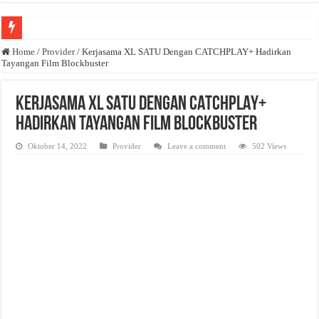
Anda butuh promosi usaha? Kontak ke Email redaksi@bisnisnasional.com
Home
/
Provider
/
Kerjasama XL SATU Dengan CATCHPLAY+ Hadirkan
Tayangan Film Blockbuster
Dibutuhkan Wartawan. Lamaran di-email ke redaksi@bisnisnasional.com
Dibutuhkan Marketing. Lamaran di-email ke redaksi@bisnisnasional.com
Kerjasama XL SATU Dengan CATCHPLAY+
Hadirkan Tayangan Film Blockbuster
Oktober 14, 2022
Provider
Leave a comment
502 Views