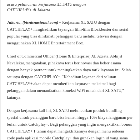
acara peluncuran kerjasama XL SATU dengan
CATCHPLAY+ di Jakarta
Jakarta, (bisnisnasional.com) –
Kerjasama XL SATU dengan
CATCHPLAY+ mrnghadirkan tayangan film-film Blockbuster dan serial
popular yang bisa dinikmati pelanggan baru melalui televisi dengan
menggunakan XL HOME Entertainment Box.
Chief of Commercial Officer (Home & Enterprise) XL Axiata, Abhijit
Navalekar, mengatakan, pihaknya terus berinovasi dan bekerjasama
dengan banyak partner untuk meningkatkan daya tarik layanan ini. Salah
satunya dengan CATCHPLAY+. “Kehadiran layanan dari saluran
CATCHPLAY+ akan dapat memberikan kepuasan maksimal bagi
pelanggan dalam memanfaatkan koneksi WiFi rumah dari XL SATU,”
katanya.
Dengan kerjasama kali ini, XL SATU meluncurkan produk bundling
spesial untuk pelanggan baru bisa hemat hingga 16% biaya langganan per
bulan untuk Catchplay+. Bagi pelanggan yang ingin mengaktifkan bonus
CATCHPLAY+ 1 tahun dapat mengaktifkannya dengan menu redeem
code pada aplikasi mobile Catchplay+ dan gunakan login id yang sama