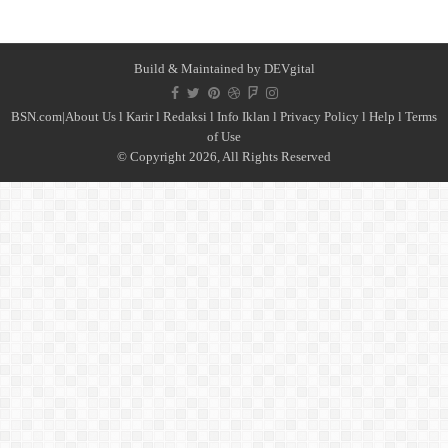
Build & Maintained by
DEVgital
BSN.com|
About Us
l
Karir
l
Redaksi l
Info Iklan
l
Privacy Policy
l
Help
l
Terms
of Use
© Copyright 2026, All Rights Reserved