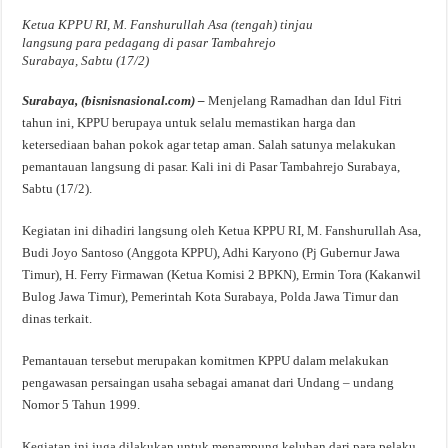
Ketua KPPU RI, M. Fanshurullah Asa (tengah) tinjau
langsung para pedagang di pasar Tambahrejo
Surabaya, Sabtu (17/2)
Surabaya, (bisnisnasional.com) –
Menjelang Ramadhan dan Idul Fitri
tahun ini, KPPU berupaya untuk selalu memastikan harga dan
ketersediaan bahan pokok agar tetap aman. Salah satunya melakukan
pemantauan langsung di pasar. Kali ini di Pasar Tambahrejo Surabaya,
Sabtu (17/2).
Kegiatan ini dihadiri langsung oleh Ketua KPPU RI, M. Fanshurullah Asa,
Budi Joyo Santoso (Anggota KPPU), Adhi Karyono (Pj Gubernur Jawa
Timur), H. Ferry Firmawan (Ketua Komisi 2 BPKN), Ermin Tora (Kakanwil
Bulog Jawa Timur), Pemerintah Kota Surabaya, Polda Jawa Timur dan
dinas terkait.
Pemantauan tersebut merupakan komitmen KPPU dalam melakukan
pengawasan persaingan usaha sebagai amanat dari Undang – undang
Nomor 5 Tahun 1999.
Kegiatan ini juga dilakukan untuk menampung keluhan dari para pelaku