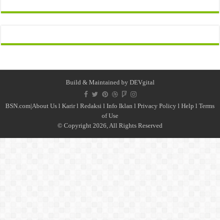
Build & Maintained by
DEVgital
BSN.com|
About Us
l
Karir
l
Redaksi l
Info Iklan
l
Privacy Policy
l
Help
l
Terms
of Use
© Copyright 2026, All Rights Reserved