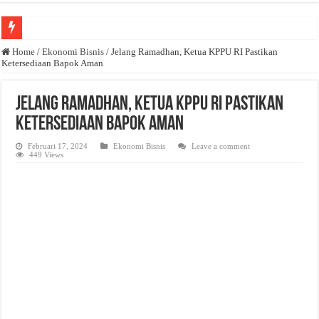
Anda butuh promosi usaha? Kontak ke Email redaksi@bisnisnasional.com
Home
/
Ekonomi Bisnis
/
Jelang Ramadhan, Ketua KPPU RI Pastikan
Ketersediaan Bapok Aman
Dibutuhkan Wartawan. Lamaran di-email ke redaksi@bisnisnasional.com
Dibutuhkan Marketing. Lamaran di-email ke redaksi@bisnisnasional.com
Jelang Ramadhan, Ketua KPPU RI Pastikan
Ketersediaan Bapok Aman
Februari 17, 2024
Ekonomi Bisnis
Leave a comment
449 Views