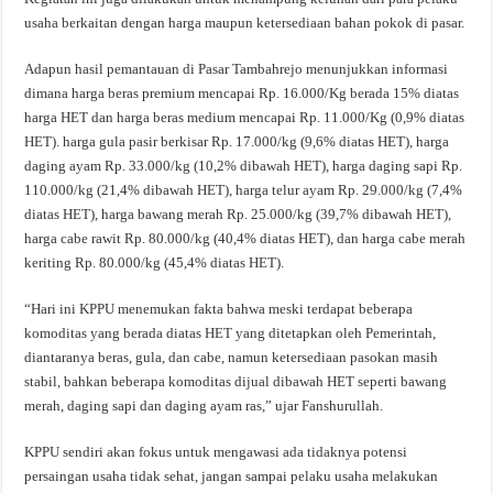
usaha berkaitan dengan harga maupun ketersediaan bahan pokok di pasar.
Adapun hasil pemantauan di Pasar Tambahrejo menunjukkan informasi
dimana harga beras premium mencapai Rp. 16.000/Kg berada 15% diatas
harga HET dan harga beras medium mencapai Rp. 11.000/Kg (0,9% diatas
HET). harga gula pasir berkisar Rp. 17.000/kg (9,6% diatas HET), harga
daging ayam Rp. 33.000/kg (10,2% dibawah HET), harga daging sapi Rp.
110.000/kg (21,4% dibawah HET), harga telur ayam Rp. 29.000/kg (7,4%
diatas HET), harga bawang merah Rp. 25.000/kg (39,7% dibawah HET),
harga cabe rawit Rp. 80.000/kg (40,4% diatas HET), dan harga cabe merah
keriting Rp. 80.000/kg (45,4% diatas HET).
“Hari ini KPPU menemukan fakta bahwa meski terdapat beberapa
komoditas yang berada diatas HET yang ditetapkan oleh Pemerintah,
diantaranya beras, gula, dan cabe, namun ketersediaan pasokan masih
stabil, bahkan beberapa komoditas dijual dibawah HET seperti bawang
merah, daging sapi dan daging ayam ras,” ujar Fanshurullah.
KPPU sendiri akan fokus untuk mengawasi ada tidaknya potensi
persaingan usaha tidak sehat, jangan sampai pelaku usaha melakukan