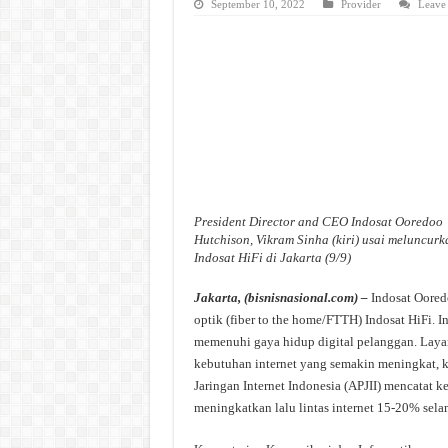
September 10, 2022
Provider
Leave
President Director and CEO Indosat Ooredoo
Hutchison, Vikram Sinha (kiri) usai meluncurk
Indosat HiFi di Jakarta (9/9)
Jakarta, (bisnisnasional.com) –
Indosat Oored
optik (fiber to the home/FTTH) Indosat HiFi. 
memenuhi gaya hidup digital pelanggan. Lay
kebutuhan internet yang semakin meningkat, kh
Jaringan Internet Indonesia (APJII) mencatat ke
meningkatkan lalu lintas internet 15-20% sel