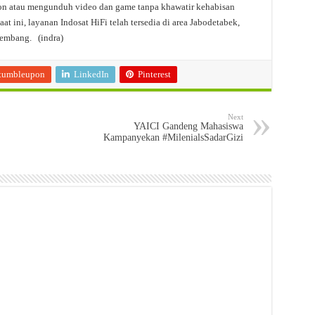
ton atau mengunduh video dan game tanpa khawatir kehabisan
t ini, layanan Indosat HiFi telah tersedia di area Jabodetabek,
kembang. (indra)
tumbleupon
LinkedIn
Pinterest
Next
YAICI Gandeng Mahasiswa
Kampanyekan #MilenialsSadarGizi