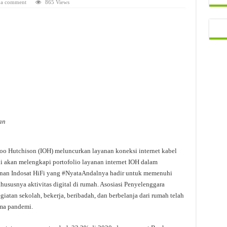
 a comment
865 Views
an
oo Hutchison (IOH) meluncurkan layanan koneksi internet kabel
Ini akan melengkapi portofolio layanan internet IOH dalam
anan Indosat HiFi yang #NyataAndalnya hadir untuk memenuhi
ususnya aktivitas digital di rumah. Asosiasi Penyelenggara
giatan sekolah, bekerja, beribadah, dan berbelanja dari rumah telah
ama pandemi.