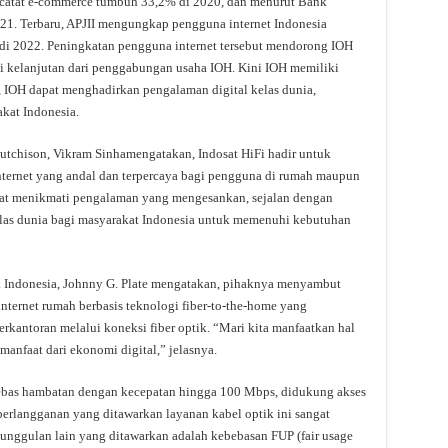
catat e-commerce tumbuh 33,2% di 2020, dan menurut Bank
021. Terbaru, APJII mengungkap pengguna internet Indonesia
 di 2022. Peningkatan pengguna internet tersebut mendorong IOH
 kelanjutan dari penggabungan usaha IOH. Kini IOH memiliki
, IOH dapat menghadirkan pengalaman digital kelas dunia,
at Indonesia.
utchison, Vikram Sinhamengatakan, Indosat HiFi hadir untuk
ernet yang andal dan terpercaya bagi pengguna di rumah maupun
pat menikmati pengalaman yang mengesankan, sejalan dengan
as dunia bagi masyarakat Indonesia untuk memenuhi kebutuhan
 Indonesia, Johnny G. Plate mengatakan, pihaknya menyambut
internet rumah berbasis teknologi fiber-to-the-home yang
rkantoran melalui koneksi fiber optik. “Mari kita manfaatkan hal
anfaat dari ekonomi digital,” jelasnya.
bebas hambatan dengan kecepatan hingga 100 Mbps, didukung akses
berlangganan yang ditawarkan layanan kabel optik ini sangat
eunggulan lain yang ditawarkan adalah kebebasan FUP (fair usage