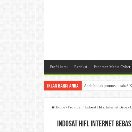
Profil kami
Redaksi
Pedoman Media Cyber
Iklan Baris Anda
Anda butuh promosi usaha? K
Dibutuhkan Wartawan. Lamara
Dibutuhkan Marketing. Lamar
Home
/
Provider
/
Indosat HiFi, Internet Beba
Indosat HiFi, Internet Beb