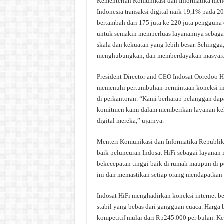
Kementerian Komunikasi dan Informatika men
Indonesia transaksi digital naik 19,1% pada 2
bertambah dari 175 juta ke 220 juta pengguna
untuk semakin memperluas layanannya sebagai
skala dan kekuatan yang lebih besar. Sehingga
menghubungkan, dan memberdayakan masyarak
President Director and CEO Indosat Ooredoo H
memenuhi pertumbuhan permintaan koneksi int
di perkantoran. “Kami berharap pelanggan da
komitmen kami dalam memberikan layanan kel
digital mereka,” ujarnya.
Menteri Komunikasi dan Informatika Republik
baik peluncuran Indosat HiFi sebagai layanan 
bekecepatan tinggi baik di rumah maupun di pe
ini dan memastikan setiap orang mendapatkan m
Indosat HiFi menghadirkan koneksi internet 
stabil yang bebas dari gangguan cuaca. Harga 
kompetitif mulai dari Rp245.000 per bulan. K