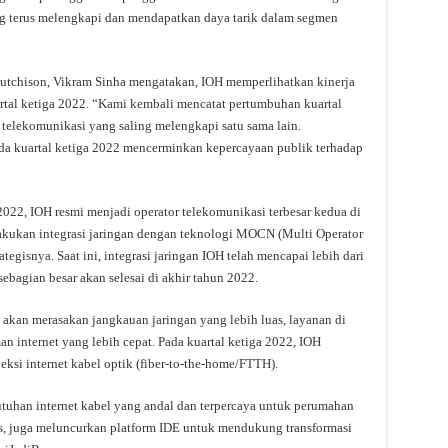
g terus melengkapi dan mendapatkan daya tarik dalam segmen
Hutchison, Vikram Sinha mengatakan, IOH memperlihatkan kinerja
rtal ketiga 2022. “Kami kembali mencatat pertumbuhan kuartal
telekomunikasi yang saling melengkapi satu sama lain.
ada kuartal ketiga 2022 mencerminkan kepercayaan publik terhadap
22, IOH resmi menjadi operator telekomunikasi terbesar kedua di
akukan integrasi jaringan dengan teknologi MOCN (Multi Operator
egisnya. Saat ini, integrasi jaringan IOH telah mencapai lebih dari
 sebagian besar akan selesai di akhir tahun 2022.
H akan merasakan jangkauan jaringan yang lebih luas, layanan di
n internet yang lebih cepat. Pada kuartal ketiga 2022, IOH
ksi internet kabel optik (fiber-to-the-home/FTTH).
uhan internet kabel yang andal dan terpercaya untuk perumahan
ss, juga meluncurkan platform IDE untuk mendukung transformasi