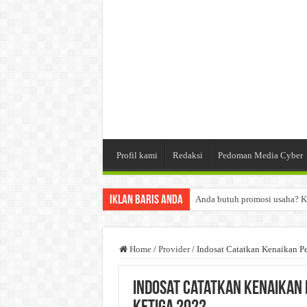
Profil kami
Redaksi
Pedoman Media Cyber
Iklan Baris Anda
Anda butuh promosi usaha? K
Dibutuhkan Wartawan. Lamara
Dibutuhkan Marketing. Lamar
Home
/
Provider
/
Indosat Catatkan Kenaikan P
Indosat Catatkan Kenaikan 