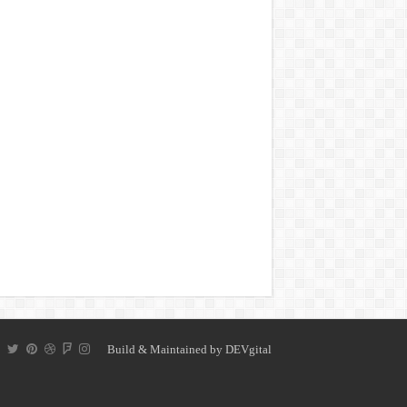
Build & Maintained by
DEVgital