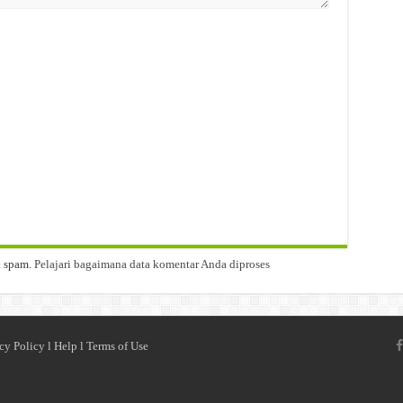
i spam.
Pelajari bagaimana data komentar Anda diproses
cy Policy
l
Help
l
Terms of Use