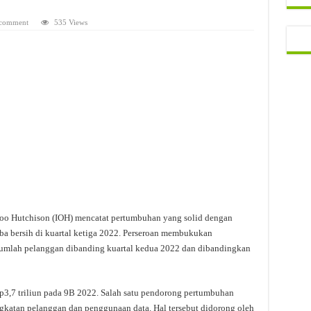
 comment
535 Views
oo Hutchison (IOH) mencatat pertumbuhan yang solid dengan
ba bersih di kuartal ketiga 2022. Perseroan membukukan
umlah pelanggan dibanding kuartal kedua 2022 dan dibandingkan
Rp3,7 triliun pada 9B 2022. Salah satu pendorong pertumbuhan
ningkatan pelanggan dan penggunaan data. Hal tersebut didorong oleh