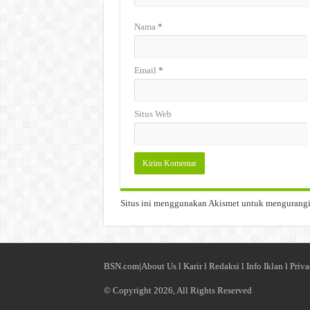
Nama
*
Email
*
Situs Web
Situs ini menggunakan Akismet untuk mengurang
BSN.com|
About Us
l
Karir
l
Redaksi l
Info Iklan
l
Priva
© Copyright 2026, All Rights Reserved