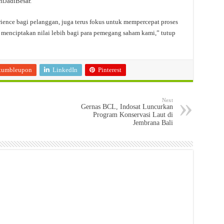
iJadiBesar.
ence bagi pelanggan, juga terus fokus untuk mempercepat proses
ta menciptakan nilai lebih bagi para pemegang saham kami,” tutup
tumbleupon
LinkedIn
Pinterest
Next
Gernas BCL, Indosat Luncurkan
Program Konservasi Laut di
Jembrana Bali