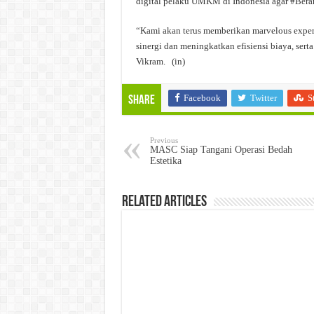
digital pelaku UMKM di Indonesia agar #Beran
“Kami akan terus memberikan marvelous experi
sinergi dan meningkatkan efisiensi biaya, ser
Vikram. (in)
Facebook
Twitter
S
Share
Previous
MASC Siap Tangani Operasi Bedah
Estetika
Related Articles