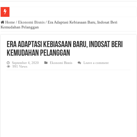
Anda butuh promosi usaha? Kontak ke Email redaksi@bisnisnasional.com
Home
/
Ekonomi Bisnis
/
Era Adaptasi Kebiasaan Baru, Indosat Beri
Kemudahan Pelanggan
Dibutuhkan Wartawan. Lamaran di-email ke redaksi@bisnisnasional.com
Dibutuhkan Marketing. Lamaran di-email ke redaksi@bisnisnasional.com
Era Adaptasi Kebiasaan Baru, Indosat Beri
Kemudahan Pelanggan
September 4, 2020
Ekonomi Bisnis
Leave a comment
991 Views