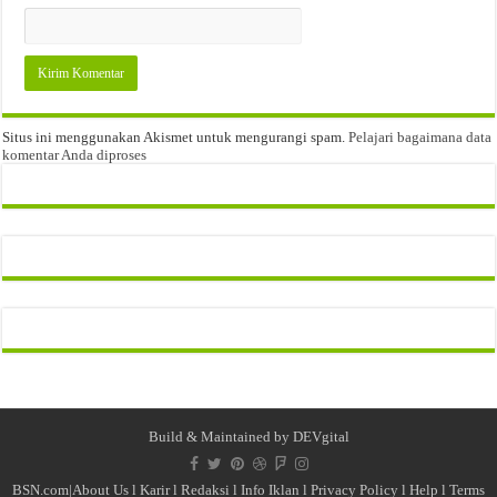
Situs ini menggunakan Akismet untuk mengurangi spam.
Pelajari bagaimana data
komentar Anda diproses
Build & Maintained by
DEVgital
BSN.com|
About Us
l
Karir
l
Redaksi l
Info Iklan
l
Privacy Policy
l
Help
l
Terms