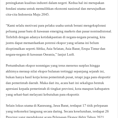
peningkatan kualitas industri dalam negeri. Kedua hal ini merupakan
fondasi utama untuk memulihkan ekonomi nasional dan mewujudkan
cita-cita Indonesia Maju 2045.
“Kami selalu motivasi para pelaku usaha untuk berani mengeksplorasi
peluang pasar baru di kawasan emerging markets dan pasar nontradisional.
Terlebih dengan adanya ketidakpastian di negara-negara pesaing, kita
justru dapat memanfaatkan potensi ekspor yang selama ini belum
dioptimalkan seperti Afrika, Asia Selatan, Asia Barat, Eropa Timur dan
negara-negara di kawasan Oseania,” lanjut Lutfi.
Pertumbuhan ekspor nonmigas yang terus menerus surplus hingga
akhirnya meraup nilai ekspor bulanan tertinggi sepanjang sejarah ini,
bukan hanya hasil kerja keras pemerintah pusat, tetapi juga para eksportir
dan pemerintah daerah. Maka dari itu, acara hari ini sekaligus bentuk
apresiasi kepada pemerintah di tingkat provinsi, kota maupun kabupaten
yang sehari-hari melayani kebutuhan para eksportir.
Selain lokus utama di Karawang, Jawa Barat, terdapat 17 titik pelepasan
yang terkoneksi langsung secara daring. Secara keseluruhan, terdapat 26
Provinsi yang mendukung acara Pelepasan Ekspor Akhir Tahun 2021.