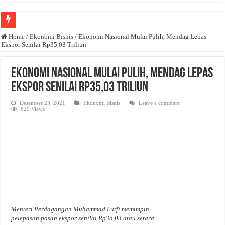
Anda butuh promosi usaha? Kontak ke Email redaksi@bisnisnasional.com
Home
/
Ekonomi Bisnis
/
Ekonomi Nasional Mulai Pulih, Mendag Lepas
Ekspor Senilai Rp35,03 Triliun
Dibutuhkan Wartawan. Lamaran di-email ke redaksi@bisnisnasional.com
Dibutuhkan Marketing. Lamaran di-email ke redaksi@bisnisnasional.com
Ekonomi Nasional Mulai Pulih, Mendag Lepas
Ekspor Senilai Rp35,03 Triliun
Desember 23, 2021
Ekonomi Bisnis
Leave a comment
829 Views
Menteri Perdagangan Muhammad Lutfi memimpin
pelepasan pasan ekspor senilai Rp35,03 atau setara