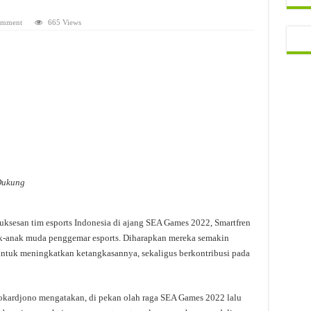
omment
665 Views
Dukung
ksesan tim esports Indonesia di ajang SEA Games 2022, Smartfren
k-anak muda penggemar esports. Diharapkan mereka semakin
untuk meningkatkan ketangkasannya, sekaligus berkontribusi pada
kardjono mengatakan, di pekan olah raga SEA Games 2022 lalu