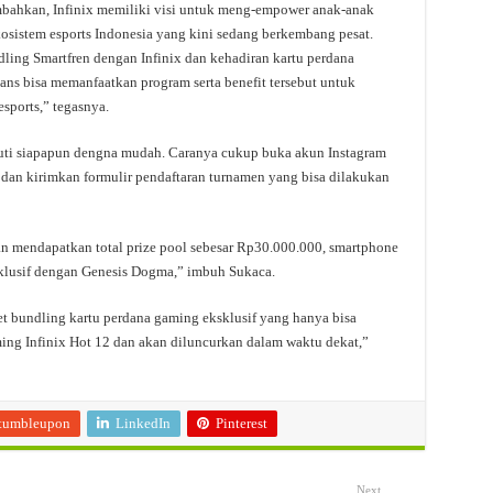
bahkan, Infinix memiliki visi untuk meng-empower anak-anak
istem esports Indonesia yang kini sedang berkembang pesat.
ling Smartfren dengan Infinix dan kehadiran kartu perdana
ans bisa memanfaatkan program serta benefit tersebut untuk
ports,” tegasnya.
kuti siapapun dengna mudah. Caranya cukup buka akun Instagram
 dan kirimkan formulir pendaftaran turnamen yang bisa dilakukan
n mendapatkan total prize pool sebesar Rp30.000.000, smartphone
sklusif dengan Genesis Dogma,” imbuh Sukaca.
t bundling kartu perdana gaming eksklusif yang hanya bisa
ng Infinix Hot 12 dan akan diluncurkan dalam waktu dekat,”
tumbleupon
LinkedIn
Pinterest
Next