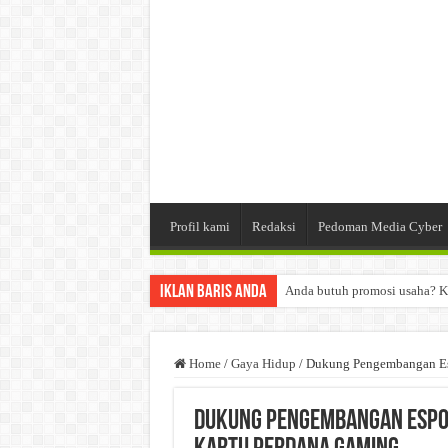
Profil kami
Redaksi
Pedoman Media Cyber
Iklan Baris Anda
Anda butuh promosi usaha? K
Dibutuhkan Wartawan. Lamara
Dibutuhkan Marketing. Lamar
Home
/
Gaya Hidup
/
Dukung Pengembangan Esp
Dukung Pengembangan Espor