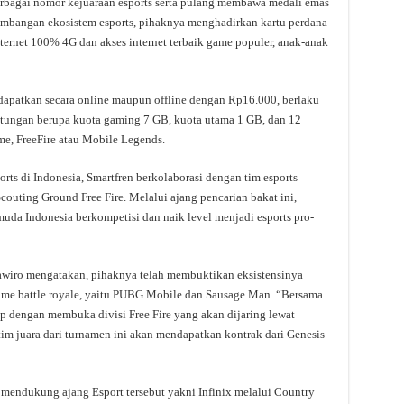
rbagai nomor kejuaraan esports serta pulang membawa medali emas
mbangan ekosistem esports, pihaknya menghadirkan kartu perdana
rnet 100% 4G dan akses internet terbaik game populer, anak-anak
dapatkan secara online maupun offline dengan Rp16.000, berlaku
ntungan berupa kuota gaming 7 GB, kuota utama 1 GB, dan 12
me, FreeFire atau Mobile Legends.
 di Indonesia, Smartfren berkolaborasi dengan tim esports
ting Ground Free Fire. Melalui ajang pencarian bakat ini,
da Indonesia berkompetisi dan naik level menjadi esports pro-
wiro mengatakan, pihaknya telah membuktikan eksistensinya
ame battle royale, yaitu PUBG Mobile dan Sausage Man. “Bersama
p dengan membuka divisi Free Fire yang akan dijaring lewat
tim juara dari turnamen ini akan mendapatkan kontrak dari Genesis
 mendukung ajang Esport tersebut yakni Infinix melalui Country