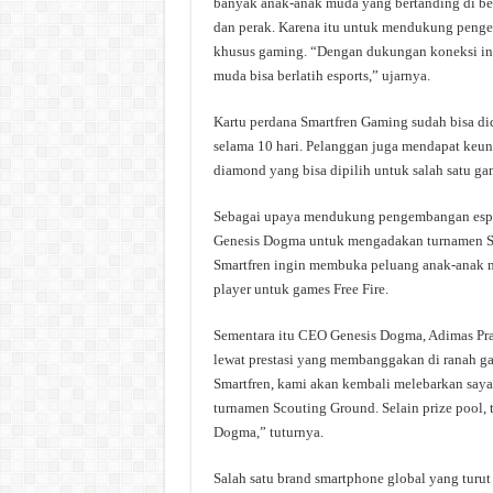
banyak anak-anak muda yang bertanding di be
dan perak. Karena itu untuk mendukung penge
khusus gaming. “Dengan dukungan koneksi inte
muda bisa berlatih esports,” ujarnya.
Kartu perdana Smartfren Gaming sudah bisa di
selama 10 hari. Pelanggan juga mendapat keu
diamond yang bisa dipilih untuk salah satu ga
Sebagai upaya mendukung pengembangan esports
Genesis Dogma untuk mengadakan turnamen Scou
Smartfren ingin membuka peluang anak-anak mu
player untuk games Free Fire.
Sementara itu CEO Genesis Dogma, Adimas Pra
lewat prestasi yang membanggakan di ranah g
Smartfren, kami akan kembali melebarkan saya
turnamen Scouting Ground. Selain prize pool, 
Dogma,” tuturnya.
Salah satu brand smartphone global yang turut