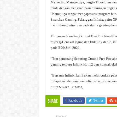
Marketing Managernya, Sergio Ticoalu menam
muda dengan menghadirkan dukungan bagi ekos
“Kami juga sangat mengapresiasi program bund
Smartfren Gaming. Pelanggan Infinix, yaitu XF
mendukung minatnya pada dunia gaming dan es
Turnamen Scouting Ground Free Fire bisa dii
resmi @GenesisDogma dan klik link di bio, isi
pada 5-20 Juni 2022.
“Tim pemenang Scouting Ground Free Fire aka
gaming terbaru Infinix Hot 12 dan kontrak ek
“Bersama Infinix, kami akan meluncurkan pake
didapatkan dengan pembelian smartphone gami
tutup Sukaca. (in/bsn)
Facebook
Twitter
S
Share
Previous