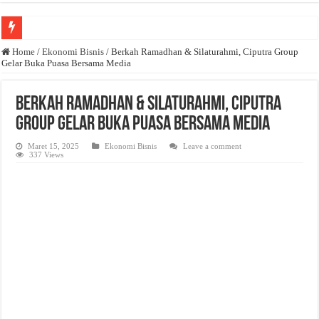
Anda butuh promosi usaha? Kontak ke Email redaksi@bisnisnasional.com
Home
/
Ekonomi Bisnis
/
Berkah Ramadhan & Silaturahmi, Ciputra Group
Gelar Buka Puasa Bersama Media
Dibutuhkan Wartawan. Lamaran di-email ke redaksi@bisnisnasional.com
Dibutuhkan Marketing. Lamaran di-email ke redaksi@bisnisnasional.com
Berkah Ramadhan & Silaturahmi, Ciputra
Group Gelar Buka Puasa Bersama Media
Maret 15, 2025
Ekonomi Bisnis
Leave a comment
337 Views