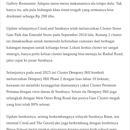
Gallery Restaurant. Adapun menu-menu makanannya ala tempo dulu. Tak
hanya itu, ada pula hidangan khas timur tengah yang semuanya bisa
dinikmati seharga Rp 298 ribu.
Update selanjutnya CitraLand Surabaya telah meluncurkan Cluster Stone
Gate Park dan Emerald Stone pada September 2024 lalu. Konsep 2 cluster
ini dimaksudkan untuk memenuhi kebutuhan customer dari berbagai
kalangan maupun untuk keluarga besar. Lokasi kedua cluster ini sangat
strategis, hanya perlu keluar cluster langsung bisa menuju ke Radial Road,
jalur cepat ke pusat Surabaya.
Selanjutnya pada awal 2025 ini Cluster Dempsey Hill kembali
meluncurkan Dempsey Hill Phase 2 dengan luas lahan 10 hektare,
kawasan ini memiliki keunggulan diantaranya yakni Cluster Premium
Pertama dengan view danau di Surabaya. Selain itu Dempsey Hill juga
selangkah dengan West Outer Ring Road dan punya Gate Cluster megah
yang kini telah 90% selesai.
Update berikutnya, seiring berkembangnya wilayah Surabaya Barat, sisi
internal CitraLand The GreenLake juga berkembang dengan berdirinya
Binus School mulai tingkat playgroup hingga junior high school serta