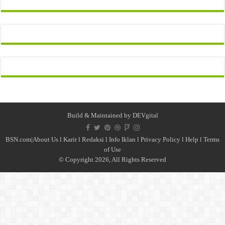
Build & Maintained by
DEVgital
BSN.com|
About Us
l
Karir
l
Redaksi l
Info Iklan
l
Privacy Policy
l
Help
l
Terms
of Use
© Copyright 2026, All Rights Reserved