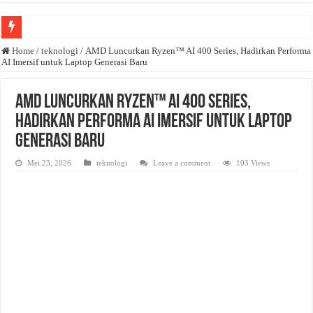
Anda butuh promosi usaha? Kontak ke Email redaksi@bisnisnasional.com
Home
/
teknologi
/
AMD Luncurkan Ryzen™ AI 400 Series, Hadirkan Performa
AI Imersif untuk Laptop Generasi Baru
Dibutuhkan Wartawan. Lamaran di-email ke redaksi@bisnisnasional.com
Dibutuhkan Marketing. Lamaran di-email ke redaksi@bisnisnasional.com
AMD Luncurkan Ryzen™ AI 400 Series,
Hadirkan Performa AI Imersif untuk Laptop
Generasi Baru
Mei 23, 2026
teknologi
Leave a comment
103 Views