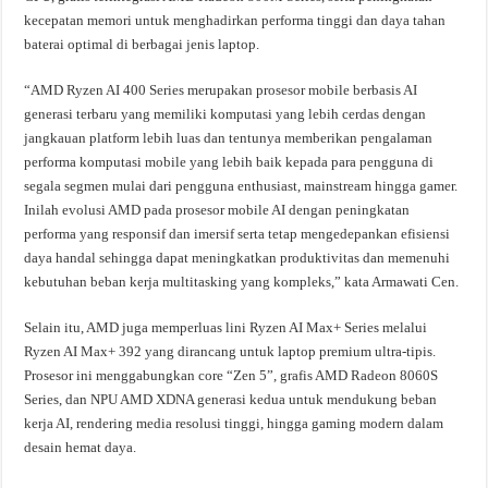
kecepatan memori untuk menghadirkan performa tinggi dan daya tahan
baterai optimal di berbagai jenis laptop.
“AMD Ryzen AI 400 Series merupakan prosesor mobile berbasis AI
generasi terbaru yang memiliki komputasi yang lebih cerdas dengan
jangkauan platform lebih luas dan tentunya memberikan pengalaman
performa komputasi mobile yang lebih baik kepada para pengguna di
segala segmen mulai dari pengguna enthusiast, mainstream hingga gamer.
Inilah evolusi AMD pada prosesor mobile AI dengan peningkatan
performa yang responsif dan imersif serta tetap mengedepankan efisiensi
daya handal sehingga dapat meningkatkan produktivitas dan memenuhi
kebutuhan beban kerja multitasking yang kompleks,” kata Armawati Cen.
Selain itu, AMD juga memperluas lini Ryzen AI Max+ Series melalui
Ryzen AI Max+ 392 yang dirancang untuk laptop premium ultra-tipis.
Prosesor ini menggabungkan core “Zen 5”, grafis AMD Radeon 8060S
Series, dan NPU AMD XDNA generasi kedua untuk mendukung beban
kerja AI, rendering media resolusi tinggi, hingga gaming modern dalam
desain hemat daya.