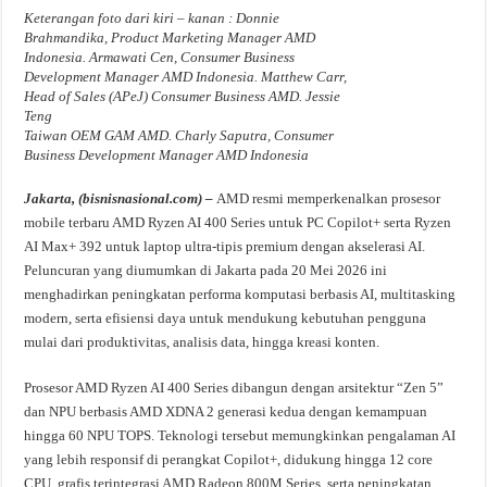
Keterangan foto dari kiri – kanan : Donnie
Brahmandika, Product Marketing Manager AMD
Indonesia. Armawati Cen, Consumer Business
Development Manager AMD Indonesia. Matthew Carr,
Head of Sales (APeJ) Consumer Business AMD. Jessie
Teng
Taiwan OEM GAM AMD. Charly Saputra, Consumer
Business Development Manager AMD Indonesia
Jakarta, (bisnisnasional.com) –
AMD resmi memperkenalkan prosesor
mobile terbaru AMD Ryzen AI 400 Series untuk PC Copilot+ serta Ryzen
AI Max+ 392 untuk laptop ultra-tipis premium dengan akselerasi AI.
Peluncuran yang diumumkan di Jakarta pada 20 Mei 2026 ini
menghadirkan peningkatan performa komputasi berbasis AI, multitasking
modern, serta efisiensi daya untuk mendukung kebutuhan pengguna
mulai dari produktivitas, analisis data, hingga kreasi konten.
Prosesor AMD Ryzen AI 400 Series dibangun dengan arsitektur “Zen 5”
dan NPU berbasis AMD XDNA 2 generasi kedua dengan kemampuan
hingga 60 NPU TOPS. Teknologi tersebut memungkinkan pengalaman AI
yang lebih responsif di perangkat Copilot+, didukung hingga 12 core
CPU, grafis terintegrasi AMD Radeon 800M Series, serta peningkatan