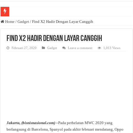
Anda butuh promosi usaha? Kontak ke Email redaksi@bisnisnasional.com
Home
/
Gadget
/
Find X2 Hadir Dengan Layar Canggih
Dibutuhkan Wartawan. Lamaran di-email ke redaksi@bisnisnasional.com
Find X2 Hadir Dengan Layar Canggih
Dibutuhkan Marketing. Lamaran di-email ke redaksi@bisnisnasional.com
Februari 27, 2020
Gadget
Leave a comment
1,013 Views
Jakarta, (bisnisnasional.com) –
Pada perhelatan MWC 2020 yang
berlangsung di Barcelona, Spanyol pada akhir februari mendatang, Oppo