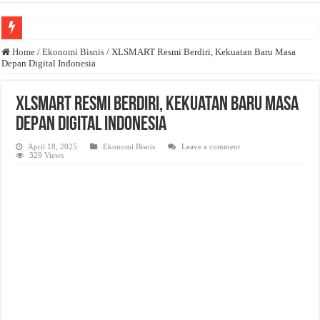
Anda butuh promosi usaha? Kontak ke Email redaksi@bisnisnasional.com
Home
/
Ekonomi Bisnis
/
XLSMART Resmi Berdiri, Kekuatan Baru Masa
Depan Digital Indonesia
Dibutuhkan Wartawan. Lamaran di-email ke redaksi@bisnisnasional.com
Dibutuhkan Marketing. Lamaran di-email ke redaksi@bisnisnasional.com
XLSMART Resmi Berdiri, Kekuatan Baru Masa
Depan Digital Indonesia
April 18, 2025
Ekonomi Bisnis
Leave a comment
329 Views