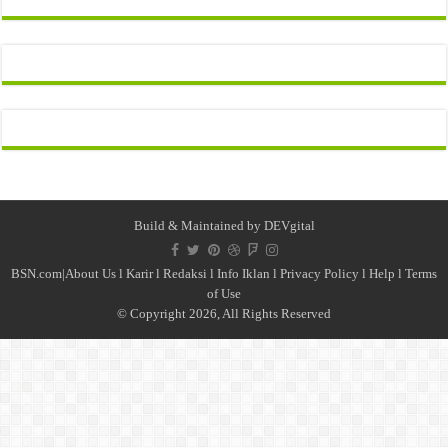
Build & Maintained by
DEVgital
BSN.com|
About Us
l
Karir
l
Redaksi l
Info Iklan
l
Privacy Policy
l
Help
l
Terms
of Use
© Copyright 2026, All Rights Reserved