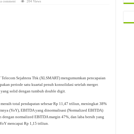
 a comment
204 Views
Telecom Sejahtera Tbk (XLSMART) mengumumkan pencapaian
pakan periode satu kuartal penuh konsolidasi setelah merger.
yang solid dengan tumbuh double digit.
l meraih total pendapatan sebesar Rp 11,47 triliun, meningkat 38%
umnya (YoY), EBITDA yang dinormalisasi (Normalized EBITDA)
n dengan normalized EBITDA margin 47%, dan laba bersih yang
oY mencapai Rp 1,15 triliun.