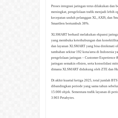
Proses integrasi jaringan terus dilakukan dan 
meningkat, pengelolaan trafik menjadi lebih o
kecepatan unduh pelanggan XL, AXIS, dan Sma
Smartfren bertumbuh 38%.
XLSMART berhasil melakukan ekpansi jaringa
yang membuka keterhubungan dan konektifitas 
dan layanan XLSMART yang bisa dinikmati ole
tambahan sekitar 192 kota/area di Indonesia y
pengelolaan jaringan – Customer Experience 
jaringan semakin efisien, serta konsolidasi m
dimana XLSMART didukung oleh ZTE dan Hu
Di akhir kuartal ketiga 2025, total jumlah 
dibandingkan periode yang sama tahun sebelum
15.000 objek. Sementara trafik layanan di pe
3.903 Petabytes.