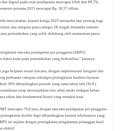
dan digital pada total pendapatan mencapai lebih dari 89,7%.
mester pertama 2025 mencapai Rp. 30,57 trlliun.
hi menyatakan, kuartal ketiga 2025 menandai fase penting bagi
asi dan integrasi pasca merger. Di tengah dinamika industri
catat pertumbuhan yang solid, didukung oleh momentum pasca
eningkatan rata-rata pendapatan per pengguna (ARPU)
an fokus kami pada pertumbuhan yang berkualitas,” katanya.
 juga berjalan sesuai rencana, dengan implementasi integrasi dan
ng perluasan cakupan sekaligus peningkatan kualitas layanan.
tumbuh 38% dibandingkan periode yang sama tahun lalu (YoY),
ormalisasi tetap menunjukkan tren sehat meski terdapat beban
daya tahan dan fundamental bisnis yang semakin kuat
MART mencapai 79,6 juta, dengan rata-rata pendapatan per pengguna
 peningkatan double digit dibandingkan kuartal sebelumnya yang
ARPU ini sejalan dengan peningkatan pengalaman pelanggan hasil
n efektif.