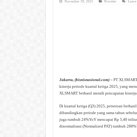
November 18, 2025
Provider
Leave
Jakarta, (bisnisnasional.com) –
PT XLSMART 
kinerja periode kuartal ketiga 2025, yang meru
XLSMART berhasil meraih pencapaian kinerja 
Di kuartal ketiga (Q3) 2025, perseroan berhasi
dibandingkan periode yang sama tahun sebel
juga tumbuh 24%YoY mencapai Rp 5,40 triliu
dinormalisasi (Normalized PAT) tumbuh 288%Y