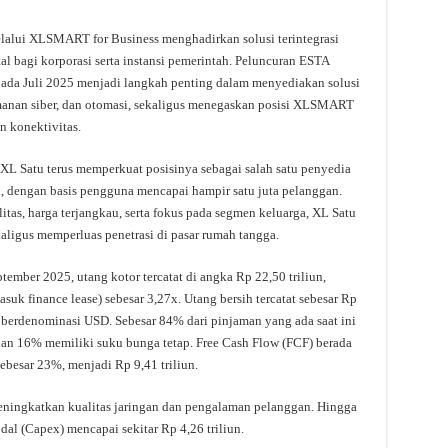
alui XLSMART for Business menghadirkan solusi terintegrasi
al bagi korporasi serta instansi pemerintah. Peluncuran ESTA
pada Juli 2025 menjadi langkah penting dalam menyediakan solusi
anan siber, dan otomasi, sekaligus menegaskan posisi XLSMART
an konektivitas.
 Satu terus memperkuat posisinya sebagai salah satu penyedia
a, dengan basis pengguna mencapai hampir satu juta pelanggan.
tas, harga terjangkau, serta fokus pada segmen keluarga, XL Satu
aligus memperluas penetrasi di pasar rumah tangga.
mber 2025, utang kotor tercatat di angka Rp 22,50 triliun,
suk finance lease) sebesar 3,27x. Utang bersih tercatat sebesar Rp
berdenominasi USD. Sebesar 84% dari pinjaman yang ada saat ini
an 16% memiliki suku bunga tetap. Free Cash Flow (FCF) berada
ebesar 23%, menjadi Rp 9,41 triliun.
ningkatkan kualitas jaringan dan pengalaman pelanggan. Hingga
al (Capex) mencapai sekitar Rp 4,26 triliun.