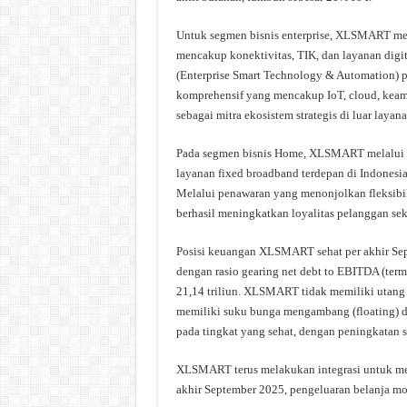
Untuk segmen bisnis enterprise, XLSMART mel
mencakup konektivitas, TIK, dan layanan digit
(Enterprise Smart Technology & Automation) 
komprehensif yang mencakup IoT, cloud, keam
sebagai mitra ekosistem strategis di luar layan
Pada segmen bisnis Home, XLSMART melalui XL
layanan fixed broadband terdepan di Indonesi
Melalui penawaran yang menonjolkan fleksibili
berhasil meningkatkan loyalitas pelanggan sek
Posisi keuangan XLSMART sehat per akhir Septe
dengan rasio gearing net debt to EBITDA (terma
21,14 triliun. XLSMART tidak memiliki utang 
memiliki suku bunga mengambang (floating) d
pada tingkat yang sehat, dengan peningkatan s
XLSMART terus melakukan integrasi untuk me
akhir September 2025, pengeluaran belanja mod