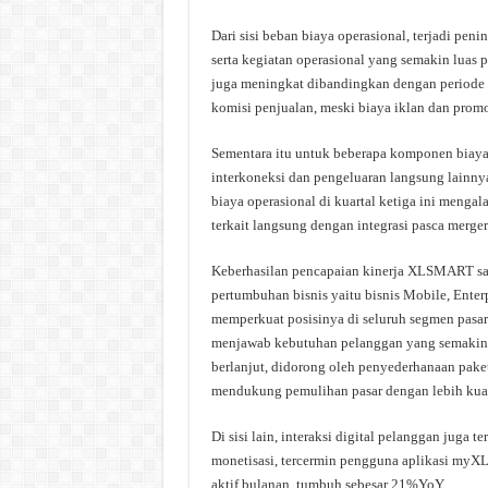
Dari sisi beban biaya operasional, terjadi pen
serta kegiatan operasional yang semakin luas 
juga meningkat dibandingkan dengan periode
komisi penjualan, meski biaya iklan dan promo
Sementara itu untuk beberapa komponen biaya l
interkoneksi dan pengeluaran langsung lainnya
biaya operasional di kuartal ketiga ini meng
terkait langsung dengan integrasi pasca merg
Keberhasilan pencapaian kinerja XLSMART saat
pertumbuhan bisnis yaitu bisnis Mobile, Ente
memperkuat posisinya di seluruh segmen pasar
menjawab kebutuhan pelanggan yang semakin 
berlanjut, didorong oleh penyederhanaan pake
mendukung pemulihan pasar dengan lebih kua
Di sisi lain, interaksi digital pelanggan juga
monetisasi, tercermin pengguna aplikasi myX
aktif bulanan, tumbuh sebesar 21%YoY.