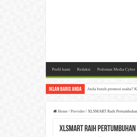
Profil kami
Redaksi
Pedoman Media Cyber
Iklan Baris Anda
Anda butuh promosi usaha? K
Dibutuhkan Wartawan. Lamara
Dibutuhkan Marketing. Lamar
Home
/
Provider
/
XLSMART Raih Pertumbuhan 
XLSMART Raih Pertumbuhan D