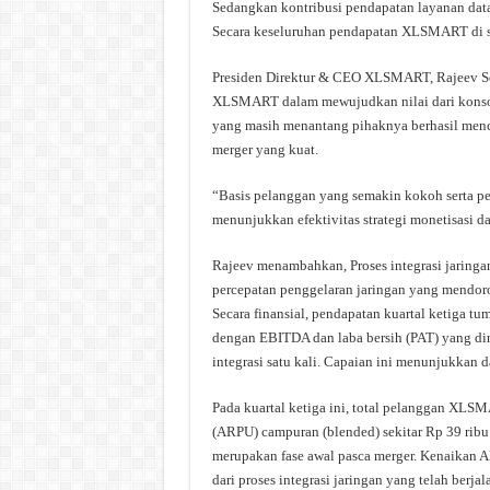
Sedangkan kontribusi pendapatan layanan data 
Secara keseluruhan pendapatan XLSMART di se
Presiden Direktur & CEO XLSMART, Rajeev Set
XLSMART dalam mewujudkan nilai dari konsolid
yang masih menantang pihaknya berhasil men
merger yang kuat.
“Basis pelanggan yang semakin kokoh serta p
menunjukkan efektivitas strategi monetisasi d
Rajeev menambahkan, Proses integrasi jaringan
percepatan penggelaran jaringan yang mendoro
Secara finansial, pendapatan kuartal ketiga 
dengan EBITDA dan laba bersih (PAT) yang din
integrasi satu kali. Capaian ini menunjukkan 
Pada kuartal ketiga ini, total pelanggan XLS
(ARPU) campuran (blended) sekitar Rp 39 ribu
merupakan fase awal pasca merger. Kenaikan 
dari proses integrasi jaringan yang telah berjala