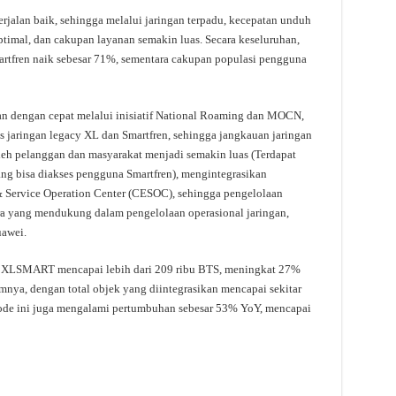
berjalan baik, sehingga melalui jaringan terpadu, kecepatan unduh
ptimal, dan cakupan layanan semakin luas. Secara keseluruhan,
rtfren naik sebesar 71%, sementara cakupan populasi pengguna
n dengan cepat melalui inisiatif National Roaming dan MOCN,
jaringan legacy XL dan Smartfren, sehingga jangkauan jaringan
h pelanggan dan masyarakat menjadi semakin luas (Terdapat
ang bisa diakses pengguna Smartfren), mengintegrasikan
& Service Operation Center (CESOC), sehingga pengelolaan
itra yang mendukung dalam pengelolaan operasional jaringan,
awei.
BTS XLSMART mencapai lebih dari 209 ribu BTS, meningkat 27%
nya, dengan total objek yang diintegrasikan mencapai sekitar
riode ini juga mengalami pertumbuhan sebesar 53% YoY, mencapai