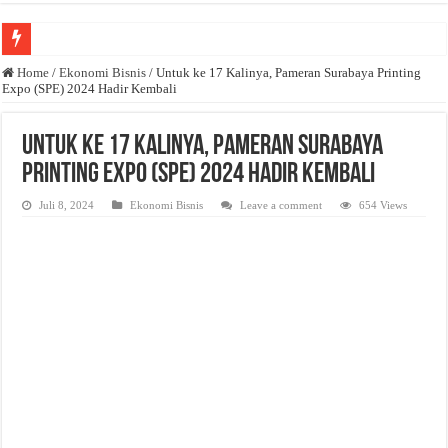
Anda butuh promosi usaha? Kontak ke Email redaksi@bisnisnasional.com
Home
/
Ekonomi Bisnis
/
Untuk ke 17 Kalinya, Pameran Surabaya Printing
Expo (SPE) 2024 Hadir Kembali
Dibutuhkan Wartawan. Lamaran di-email ke redaksi@bisnisnasional.com
Dibutuhkan Marketing. Lamaran di-email ke redaksi@bisnisnasional.com
Untuk ke 17 Kalinya, Pameran Surabaya
Printing Expo (SPE) 2024 Hadir Kembali
Juli 8, 2024
Ekonomi Bisnis
Leave a comment
654 Views