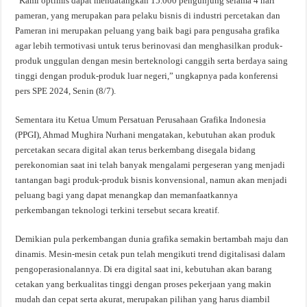
“Kami optimis dapat mendatangkan 15.000 pengunjung selama 4 hari
pameran, yang merupakan para pelaku bisnis di industri percetakan dan
Pameran ini merupakan peluang yang baik bagi para pengusaha grafika
agar lebih termotivasi untuk terus berinovasi dan menghasilkan produk-
produk unggulan dengan mesin berteknologi canggih serta berdaya saing
tinggi dengan produk-produk luar negeri,” ungkapnya pada konferensi
pers SPE 2024, Senin (8/7).
Sementara itu Ketua Umum Persatuan Perusahaan Grafika Indonesia
(PPGI), Ahmad Mughira Nurhani mengatakan, kebutuhan akan produk
percetakan secara digital akan terus berkembang disegala bidang
perekonomian saat ini telah banyak mengalami pergeseran yang menjadi
tantangan bagi produk-produk bisnis konvensional, namun akan menjadi
peluang bagi yang dapat menangkap dan memanfaatkannya
perkembangan teknologi terkini tersebut secara kreatif.
Demikian pula perkembangan dunia grafika semakin bertambah maju dan
dinamis. Mesin-mesin cetak pun telah mengikuti trend digitalisasi dalam
pengoperasionalannya. Di era digital saat ini, kebutuhan akan barang
cetakan yang berkualitas tinggi dengan proses pekerjaan yang makin
mudah dan cepat serta akurat, merupakan pilihan yang harus diambil