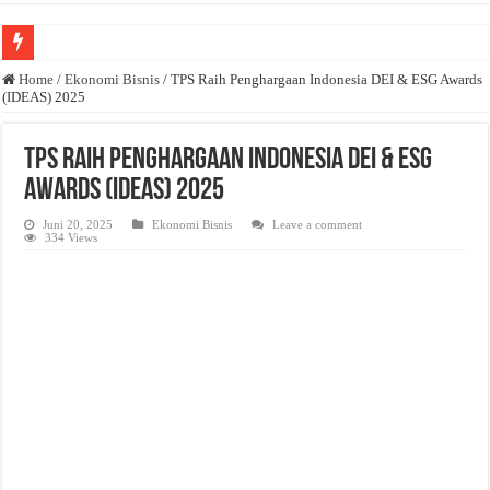
Anda butuh promosi usaha? Kontak ke Email redaksi@bisnisnasional.com
Home
/
Ekonomi Bisnis
/
TPS Raih Penghargaan Indonesia DEI & ESG Awards
(IDEAS) 2025
Dibutuhkan Wartawan. Lamaran di-email ke redaksi@bisnisnasional.com
Dibutuhkan Marketing. Lamaran di-email ke redaksi@bisnisnasional.com
TPS Raih Penghargaan Indonesia DEI & ESG
Awards (IDEAS) 2025
Juni 20, 2025
Ekonomi Bisnis
Leave a comment
334 Views