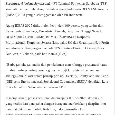
Surabaya, (bisnisnasional.com) –
PT Terminal Petikemas Surabaya (TPS)
kembali memperoleh rekognisi dalam ajang Indonesia DEI & ESG Awards
(IDEAS) 2025 yang diselenggarakan oleh PR Indonesia.
Ajang IDEAS 2025 diikuti oleh lebih dari 100 peserta yang terdiri dari
Kementerian/Lembaga, Pemerintah Daerah, Perguruan Tinggi Negeri,
BUMN, Anak Usaha BUMN, BUMD, RSUP/RSUD, Korporasi
Multinasional, Korporasi Swasta Nasional, LSM dan Organisasi Non-Profit
se-Indonesia. Penghargaan kepada TPS diterima Direktur Operasi, Noor
Budiwan, di Jakarta, pada hari Kamis (19/6).
“Berbagai tahapan mulai dari pendalaman materi hingga presentasi harus
dilalui masing-masing peserta guna menguji konsistensi penerapan
strategi komunikasi dalam prinsip-prinsip Diversity, Equity, and Inclusion
(DEI) serta Environmental, Social, and Governance (ESG),” demikian kata
Erika A. Palupi, Sekretaris Perusahaan TPS.
Ia menjelaskan, proses penilaian dalam ajang IDEAS 2025, dewan juri
yang terdiri dari para pakar dengan beragam latar belakang disiplin ilmu
dan praktisi bidang Public Relation, pakar/konsultan DEI,
pakar/konsultan ESG dan pakar media melakukan penilaian terhadap