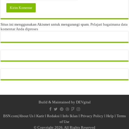
Situs ini menggunakan Akismet untuk mengurangi spam.
Pelajari bagaimana data
komentar Anda diproses
Build & Maintained by
DEVgital
BSN.com|
About Us
l
Karir
l
Redaksi l
Info Iklan
l
Privacy Policy
l
Help
l
Terms
of Use
© Copyright 2026, All Rights Reserved