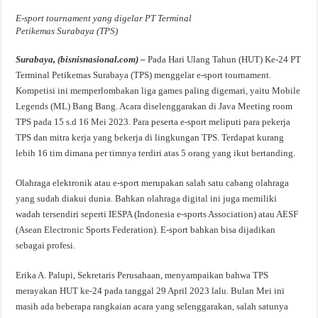
E-sport tournament yang digelar PT Terminal
Petikemas Surabaya (TPS)
Surabaya, (bisnisnasional.com) –
Pada Hari Ulang Tahun (HUT) Ke-24 PT
Terminal Petikemas Surabaya (TPS) menggelar e-sport tournament.
Kompetisi ini memperlombakan liga games paling digemari, yaitu Mobile
Legends (ML) Bang Bang. Acara diselenggarakan di Java Meeting room
TPS pada 15 s.d 16 Mei 2023. Para peserta e-sport meliputi para pekerja
TPS dan mitra kerja yang bekerja di lingkungan TPS. Terdapat kurang
lebih 16 tim dimana per timnya terdiri atas 5 orang yang ikut bertanding.
Olahraga elektronik atau e-sport merupakan salah satu cabang olahraga
yang sudah diakui dunia. Bahkan olahraga digital ini juga memiliki
wadah tersendiri seperti IESPA (Indonesia e-sports Association) atau AESF
(Asean Electronic Sports Federation). E-sport bahkan bisa dijadikan
sebagai profesi.
Erika A. Palupi, Sekretaris Perusahaan, menyampaikan bahwa TPS
merayakan HUT ke-24 pada tanggal 29 April 2023 lalu. Bulan Mei ini
masih ada beberapa rangkaian acara yang selenggarakan, salah satunya