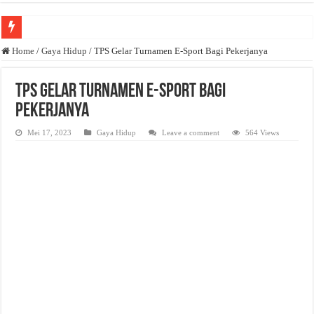
Anda butuh promosi usaha? Kontak ke Email redaksi@bisnisnasional.com
Home
/
Gaya Hidup
/
TPS Gelar Turnamen E-Sport Bagi Pekerjanya
Dibutuhkan Wartawan. Lamaran di-email ke redaksi@bisnisnasional.com
TPS Gelar Turnamen E-Sport Bagi
Dibutuhkan Marketing. Lamaran di-email ke redaksi@bisnisnasional.com
Pekerjanya
Mei 17, 2023
Gaya Hidup
Leave a comment
564 Views