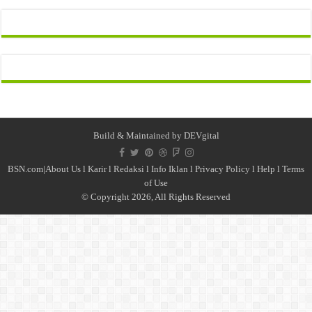
Build & Maintained by
DEVgital
BSN.com|
About Us
l
Karir
l
Redaksi l
Info Iklan
l
Privacy Policy
l
Help
l
Terms
of Use
© Copyright 2026, All Rights Reserved