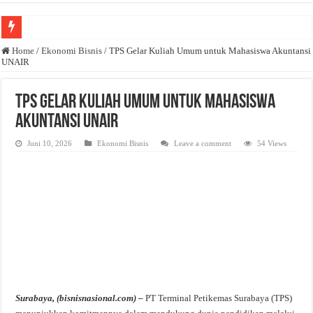
Anda butuh promosi usaha? Kontak ke Email redaksi@bisnisnasional.com
Home
/
Ekonomi Bisnis
/
TPS Gelar Kuliah Umum untuk Mahasiswa Akuntansi
UNAIR
Dibutuhkan Wartawan. Lamaran di-email ke redaksi@bisnisnasional.com
Dibutuhkan Marketing. Lamaran di-email ke redaksi@bisnisnasional.com
TPS Gelar Kuliah Umum untuk Mahasiswa
Akuntansi UNAIR
Juni 10, 2026
Ekonomi Bisnis
Leave a comment
54 Views
Surabaya, (bisnisnasional.com) –
PT Terminal Petikemas Surabaya (TPS)