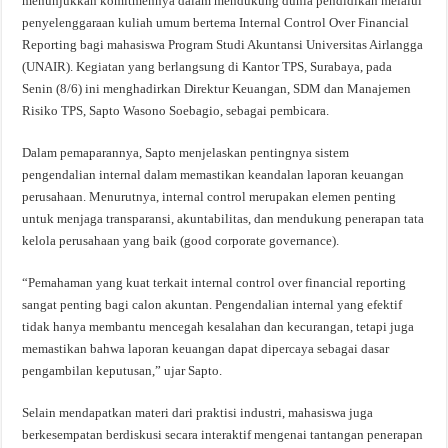
menunjukkan komitmennya dalam mendukung dunia pendidikan melalui
penyelenggaraan kuliah umum bertema Internal Control Over Financial
Reporting bagi mahasiswa Program Studi Akuntansi Universitas Airlangga
(UNAIR). Kegiatan yang berlangsung di Kantor TPS, Surabaya, pada
Senin (8/6) ini menghadirkan Direktur Keuangan, SDM dan Manajemen
Risiko TPS, Sapto Wasono Soebagio, sebagai pembicara.
Dalam pemaparannya, Sapto menjelaskan pentingnya sistem
pengendalian internal dalam memastikan keandalan laporan keuangan
perusahaan. Menurutnya, internal control merupakan elemen penting
untuk menjaga transparansi, akuntabilitas, dan mendukung penerapan tata
kelola perusahaan yang baik (good corporate governance).
“Pemahaman yang kuat terkait internal control over financial reporting
sangat penting bagi calon akuntan. Pengendalian internal yang efektif
tidak hanya membantu mencegah kesalahan dan kecurangan, tetapi juga
memastikan bahwa laporan keuangan dapat dipercaya sebagai dasar
pengambilan keputusan,” ujar Sapto.
Selain mendapatkan materi dari praktisi industri, mahasiswa juga
berkesempatan berdiskusi secara interaktif mengenai tantangan penerapan