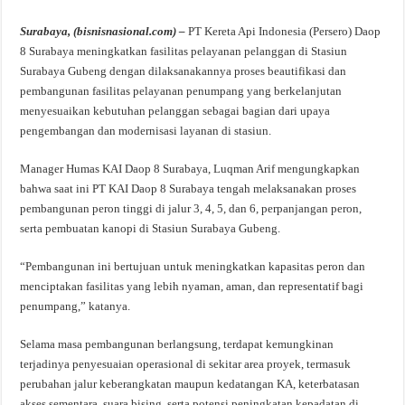
Surabaya, (bisnisnasional.com) –
PT Kereta Api Indonesia (Persero) Daop
8 Surabaya meningkatkan fasilitas pelayanan pelanggan di Stasiun
Surabaya Gubeng dengan dilaksanakannya proses beautifikasi dan
pembangunan fasilitas pelayanan penumpang yang berkelanjutan
menyesuaikan kebutuhan pelanggan sebagai bagian dari upaya
pengembangan dan modernisasi layanan di stasiun.
Manager Humas KAI Daop 8 Surabaya, Luqman Arif mengungkapkan
bahwa saat ini PT KAI Daop 8 Surabaya tengah melaksanakan proses
pembangunan peron tinggi di jalur 3, 4, 5, dan 6, perpanjangan peron,
serta pembuatan kanopi di Stasiun Surabaya Gubeng.
“Pembangunan ini bertujuan untuk meningkatkan kapasitas peron dan
menciptakan fasilitas yang lebih nyaman, aman, dan representatif bagi
penumpang,” katanya.
Selama masa pembangunan berlangsung, terdapat kemungkinan
terjadinya penyesuaian operasional di sekitar area proyek, termasuk
perubahan jalur keberangkatan maupun kedatangan KA, keterbatasan
akses sementara, suara bising, serta potensi peningkatan kepadatan di