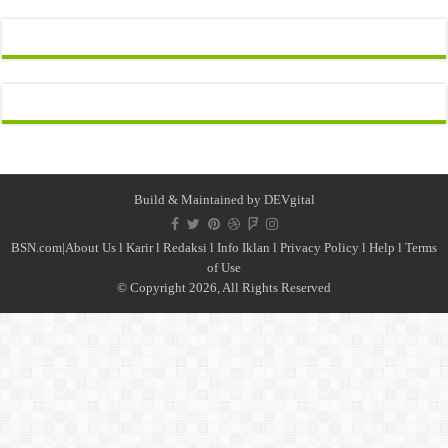
Build & Maintained by
DEVgital
BSN.com|
About Us
l
Karir
l
Redaksi l
Info Iklan
l
Privacy Policy
l
Help
l
Terms
of Use
© Copyright 2026, All Rights Reserved