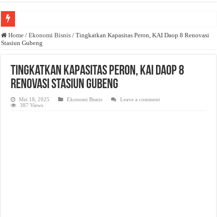
Anda butuh promosi usaha? Kontak ke Email redaksi@bisnisnasional.com
Home
/
Ekonomi Bisnis
/
Tingkatkan Kapasitas Peron, KAI Daop 8 Renovasi
Stasiun Gubeng
Dibutuhkan Wartawan. Lamaran di-email ke redaksi@bisnisnasional.com
Dibutuhkan Marketing. Lamaran di-email ke redaksi@bisnisnasional.com
Tingkatkan Kapasitas Peron, KAI Daop 8
Renovasi Stasiun Gubeng
Mei 18, 2025
Ekonomi Bisnis
Leave a comment
387 Views