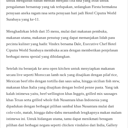
untuk mengubah bahan mentah menjadi cita rasa yang lezat untuk
pengalaman bersantap yang tak terlupakan, sedangkan Fiesta bermakna
perayaan aneka ragam rasa serta perayaan hari jadi Hotel Ciputra World
Surabaya yang ke-11.
Menghadirkan lebih dari 35 menu, mulai dari makanan pembuka,
makanan utama, makanan penutup yang dapat memanjakan lidah para
pecinta kuliner yang hadir. Vindex bersama Dale, Executive Chef Hotel
Ciputra World Surabaya membuka acara dengan memberikan penjelasan
berbagai menu spesial yang dihidangkan.
Setelah itu beranjak ke area open kitchen untuk menyiapkan makanan
secara live seperti Moroccan lamb rack yang disajikan dengan pilaf rice,
Mexican beef ribs dengan tortilla dan saus salsa, hingga sicilian fish stew,
makanan khas Italia yang disajikan dengan boiled penne pasta. Yang tak
kalah istimewa yaitu, beef wellington khas Inggris, grilled mix sausages
khas Texas serta grilled whole fish Nusantara khas Indonesia yang
dipadukan dengan berbagai pilihan sambal khas Nusantara mulai dari
colo-colo, matah, hingga dabu-dabu menambah lengkapnya makan malam
istimewa ini. Untuk hidangan utama, tamu dapat menikmati beragam
pilihan dari berbagai negara seperti chicken vindaloo dari India, Gallery