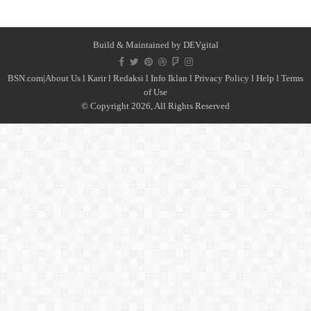
Build & Maintained by
DEVgital
BSN.com|
About Us
l
Karir
l
Redaksi l
Info Iklan
l
Privacy Policy
l
Help
l
Terms
of Use
© Copyright 2026, All Rights Reserved