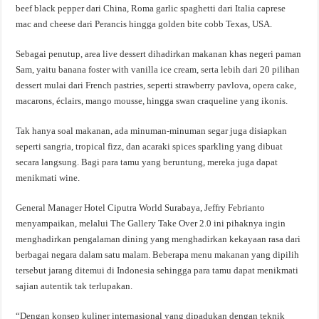
beef black pepper dari China, Roma garlic spaghetti dari Italia caprese
mac and cheese dari Perancis hingga golden bite cobb Texas, USA.
Sebagai penutup, area live dessert dihadirkan makanan khas negeri paman
Sam, yaitu banana foster with vanilla ice cream, serta lebih dari 20 pilihan
dessert mulai dari French pastries, seperti strawberry pavlova, opera cake,
macarons, éclairs, mango mousse, hingga swan craqueline yang ikonis.
Tak hanya soal makanan, ada minuman-minuman segar juga disiapkan
seperti sangria, tropical fizz, dan acaraki spices sparkling yang dibuat
secara langsung. Bagi para tamu yang beruntung, mereka juga dapat
menikmati wine.
General Manager Hotel Ciputra World Surabaya, Jeffry Febrianto
menyampaikan, melalui The Gallery Take Over 2.0 ini pihaknya ingin
menghadirkan pengalaman dining yang menghadirkan kekayaan rasa dari
berbagai negara dalam satu malam. Beberapa menu makanan yang dipilih
tersebut jarang ditemui di Indonesia sehingga para tamu dapat menikmati
sajian autentik tak terlupakan.
“Dengan konsep kuliner internasional yang dipadukan dengan teknik