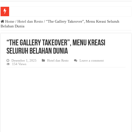
Anda butuh promosi usaha? Kontak ke Email redaksi@bisnisnasional.com
Home
/
Hotel dan Resto
/
“The Gallery Takeover”, Menu Kreasi Seluruh
Belahan Dunia
Dibutuhkan Wartawan. Lamaran di-email ke redaksi@bisnisnasional.com
Dibutuhkan Marketing. Lamaran di-email ke redaksi@bisnisnasional.com
“The Gallery Takeover”, Menu Kreasi
Seluruh Belahan Dunia
Desember 1, 2025
Hotel dan Resto
Leave a comment
154 Views