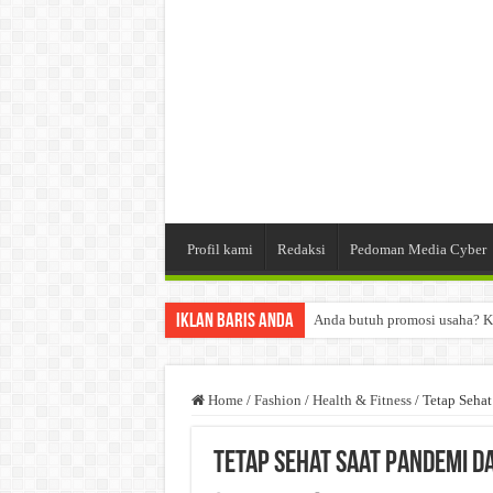
Profil kami
Redaksi
Pedoman Media Cyber
Iklan Baris Anda
Anda butuh promosi usaha? K
Dibutuhkan Wartawan. Lamara
Dibutuhkan Marketing. Lamar
Home
/
Fashion
/
Health & Fitness
/
Tetap Seha
Tetap Sehat Saat Pandemi 