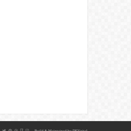
Build & Maintained by
DEVgital