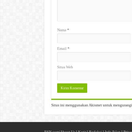
Nama
*
Email
*
Situs Web
Situs ini menggunakan Akismet untuk mengurang
BSN.com|
About Us
l
Karir
l
Redaksi l
Info Iklan
l
Priva