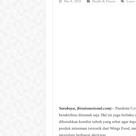
Mei 8, 2020
Health & Fitness
Leave
Surabaya, (bisnisnasional.com) –
Pandemi Covi
beraktifitas dirumah saja. Hal ini juga berla
dibutuhkan kondisi tubuh yang sehat agar dapa
produk minuman isotonik dari Wings Food, m
menjalani berbagai aktivitas.