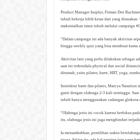
Product Manager Isoplus, Firman Dwi Rachmaw
tubuh bekerja lebih keras dari yang dirasaka
maksimalkan imun tubuh melalui campaign #G
“Dalam campaign ini ada banyak aktivitas sepe
hingga weekly quiz yang bisa membuat kamu me
Aktivitas lain yang perlu dilakukan sebagai s
saat ini terkendala physical dan social distan
dirumah, yaitu pilates, barre, HIIT, yoga, zumb
Instruktur barre dan pilates, Marcya Nasution 
ganti dengan olahraga 2-3 kali seminggu. Saat
tubuh hanya menggunakan cadangan glukosa d
“Olahraga jenis ini cocok karena berfokus pada 
itu, olahraga jenis ini juga menghindari terjadi
Ia menambahkan, pemilihan waktu berolahraga
puasa. Selain itu, ada hal penting lain yang ke