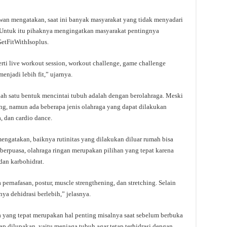
an mengatakan, saat ini banyak masyarakat yang tidak menyadari
n. Untuk itu pihaknya mengingatkan masyarakat pentingnya
etFitWithIsoplus.
rti live workout session, workout challenge, game challenge
njadi lebih fit,” ujarnya.
alah satu bentuk mencintai tubuh adalah dengan berolahraga. Meski
cing, namun ada beberapa jenis olahraga yang dapat dilakukan
a, dan cardio dance.
mengatakan, baiknya rutinitas yang dilakukan diluar rumah bisa
 berpuasa, olahraga ringan merupakan pilihan yang tepat karena
an karbohidrat.
pernafasan, postur, muscle strengthening, dan stretching. Selain
nya dehidrasi berlebih,” jelasnya.
 yang tepat merupakan hal penting misalnya saat sebelum berbuka
rap dilupakan, yaitu menjaga tubuh agar tetap terhidrasi dengan