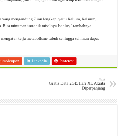
 yang mengandung 7 ion lengkap, yaitu Kalium, Kalsium,
a. Bisa minuman isotonik misalnya Isoplus,” tambahnya.
u mengatur kerja metabolisme tubuh sehingga sel imun dapat
tumbleupon
LinkedIn
Pinterest
Next
Gratis Data 2GB/Hari XL Axiata
Diperpanjang