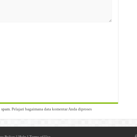
i spam.
Pelajari bagaimana data komentar Anda diproses
cy Policy
l
Help
l
Terms of Use