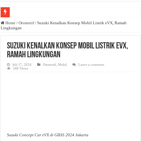
Anda butuh promosi usaha? Kontak ke Email redaksi@bisnisnasional.com
Home
/
Otomotif
/
Suzuki Kenalkan Konsep Mobil Listrik eVX, Ramah
Lingkungan
Dibutuhkan Wartawan. Lamaran di-email ke redaksi@bisnisnasional.com
Dibutuhkan Marketing. Lamaran di-email ke redaksi@bisnisnasional.com
Suzuki Kenalkan Konsep Mobil Listrik eVX,
Ramah Lingkungan
Juli 17, 2024
Otomotif
,
Mobil
Leave a comment
568 Views
Suzuki Concept Car eVX di GIIAS 2024 Jakarta