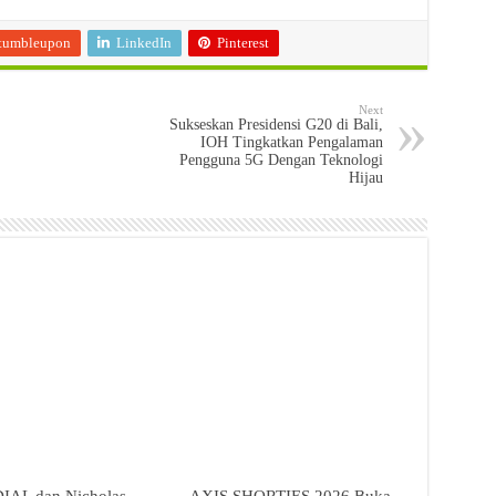
tumbleupon
LinkedIn
Pinterest
Next
Sukseskan Presidensi G20 di Bali,
IOH Tingkatkan Pengalaman
Pengguna 5G Dengan Teknologi
Hijau
AL dan Nicholas
AXIS SHORTIES 2026 Buka