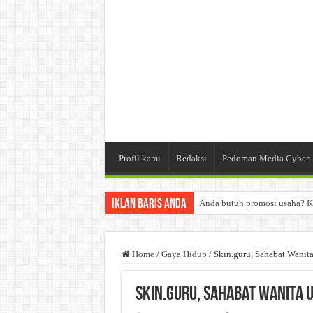
Profil kami
Redaksi
Pedoman Media Cyber
Iklan Baris Anda
Anda butuh promosi usaha? K
Dibutuhkan Wartawan. Lamara
Dibutuhkan Marketing. Lamar
Home
/
Gaya Hidup
/
Skin.guru, Sahabat Wanit
Skin.guru, Sahabat Wanita 