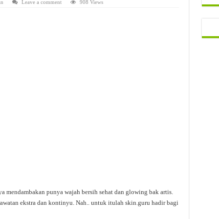
an
Leave a comment
908 Views
ya mendambakan punya wajah bersih sehat dan glowing bak artis.
atan ekstra dan kontinyu. Nah.. untuk itulah skin.guru hadir bagi