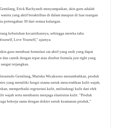
 Gemilang, Erick Rachyandi menyampaikan, skin.guru adalah
wanita yang aktif beraktifitas di dalam maupun di luar ruangan
ia pertengahan 30 dari semua kalangan.
tang kebutuhan kecantikannya, sehingga mereka tahu
rself, Love Yourself,” ujarnya.
kin.guru membuat formulasi zat aktif yang unik yang dapat
dan cantik dengan tepat atau disebut formula just right yang
sangat terjangkau.
as Kreasindo Gemilang, Mariska Wicaksono menambahkan, produk
ries yang memiliki fungsi utama untuk mencerahkan kulit wajah,
an, memperbaiki regenerasi kulit, melindungi kulit dari efek
it wajah serta membantu menjaga elastisitas kulit. “Produk
juga bekerja sama dengan dokter untuk keamanan produk,”