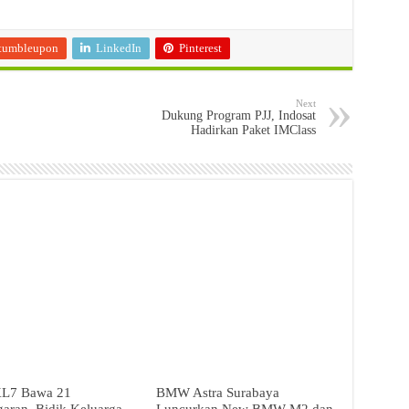
tumbleupon
LinkedIn
Pinterest
Next
Dukung Program PJJ, Indosat
Hadirkan Paket IMClass
L7 Bawa 21
BMW Astra Surabaya
aran, Bidik Keluarga
Luncurkan New BMW M2 dan