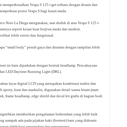
mi memperkenalkan Vespa S 125 i-get terbaru dengan desain dan
 memperkuat posisi Vespa S bagi kaum muda.
arco Noto La Diega mengatakan, saat duduk di atas Vespa S 125 i-
rannya seperti kesan kuat berjiwa muda dan modern.
ihat lebih estetis dan fungsional.
espa “small body” penuh gaya dan dinamis dengan tampilan lebih
 front tie baru dipadukan dengan bentuk headlamp. Pencahayaan
dan LED Daytime Running Light (DRL).
ahan layar digital LCD yang merupakan kombinasi tradisi dan
 sporty, kuat dan maskulin, digunakan detail warna hitam (matt
ek, frame headlamp, edge shield dan decal kit grafis di bagian bodi
 signifikan memberikan pengalaman berkendara yang lebih baik
ng nampak ada pada pijakan kaki (footrest) baru yang didesain
manan lebih bagi pengendara dan penumpang.