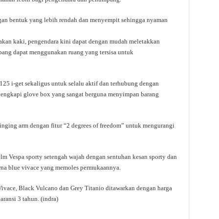
ngan bentuk yang lebih rendah dan menyempit sehingga nyaman
jakan kaki, pengendara kini dapat dengan mudah meletakkan
pang dapat menggunakan ruang yang tersisa untuk
5 i-get sekaligus untuk selalu aktif dan terhubung dengan
dilengkapi glove box yang sangat berguna menyimpan barang
inging arm dengan fitur “2 degrees of freedom” untuk mengurangi
lm Vespa sporty setengah wajah dengan sentuhan kesan sporty dan
arna blue vivace yang memoles permukaannya.
 Vivace, Black Vulcano dan Grey Titanio ditawarkan dengan harga
ransi 3 tahun. (indra)