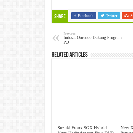
Facebook
Twitter
S
Share
Previous
Indosat Ooredoo Dukung Program
PJJ
Related Articles
Suzuki Fronx SGX Hybrid
New X
Kuro Hadir dengan Fitur DVR
Penyeg