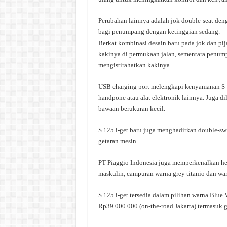
Perubahan lainnya adalah jok double-seat de
bagi penumpang dengan ketinggian sedang.
Berkat kombinasi desain baru pada jok dan pi
kakinya di permukaan jalan, sementara penum
mengistirahatkan kakinya.
USB charging port melengkapi kenyamanan S 12
handpone atau alat elektronik lainnya. Juga 
bawaan berukuran kecil.
S 125 i-get baru juga menghadirkan double-sw
getaran mesin.
PT Piaggio Indonesia juga memperkenalkan he
maskulin, campuran warna grey titanio dan w
S 125 i-get tersedia dalam pilihan warna Blue
Rp39.000.000 (on-the-road Jakarta) termasuk ga