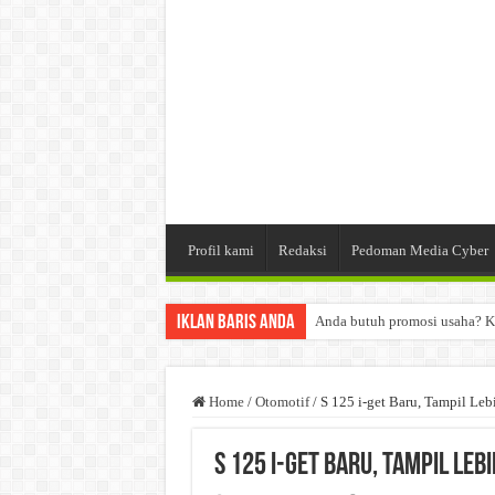
Profil kami
Redaksi
Pedoman Media Cyber
Iklan Baris Anda
Anda butuh promosi usaha? K
Dibutuhkan Wartawan. Lamara
Dibutuhkan Marketing. Lamar
Home
/
Otomotif
/
S 125 i-get Baru, Tampil Leb
S 125 i-get Baru, Tampil Leb