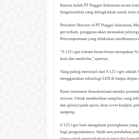
Karena itulah PT Piaggio Indonesia secara res
fungsionalitas yang ditingkatkan untuk terus
President Director of PT Piaggio Indonesia, M
get terbaru, pengguna akan merasakan penyega
Penyempurnaan yang dilakukan membuatnya terl
“S 125 i-get terbaru benar-benar merupakan V
kuat dan maskulin,” ujarnya.
Yang paling menonjol dari S 125 i-get adalah
menggunakan teknologi LED di lampu depan 
Panel instrumen dimodernisasi melalui penamb
inovasi. Untuk memberikan tampilan yang lebih
dan glossy) pada spion, heat cover knalpot, pel
samping.
S 125 i-get baru mengalami peningkatan yang
bagi pengendaranya. Salah satu perubahan pali
ulang untuk meningkatkan kontrol dan kenya