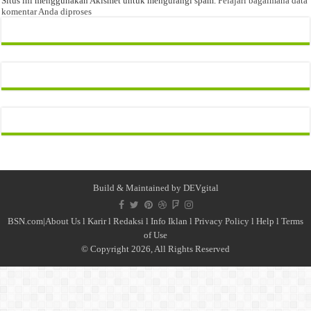
Situs ini menggunakan Akismet untuk mengurangi spam.
Pelajari bagaimana data
komentar Anda diproses
Build & Maintained by
DEVgital
BSN.com|
About Us
l
Karir
l
Redaksi l
Info Iklan
l
Privacy Policy
l
Help
l
Terms
of Use
© Copyright 2026, All Rights Reserved