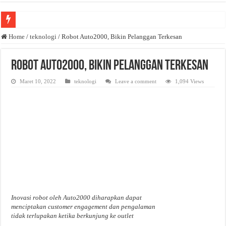
Anda butuh promosi usaha? Kontak ke Email redaksi@bisnisnasional.com
Home
/
teknologi
/
Robot Auto2000, Bikin Pelanggan Terkesan
Dibutuhkan Wartawan. Lamaran di-email ke redaksi@bisnisnasional.com
Robot Auto2000, Bikin Pelanggan Terkesan
Dibutuhkan Marketing. Lamaran di-email ke redaksi@bisnisnasional.com
Maret 10, 2022
teknologi
Leave a comment
1,094 Views
Inovasi robot oleh Auto2000 diharapkan dapat
menciptakan customer engagement dan pengalaman
tidak terlupakan ketika berkunjung ke outlet