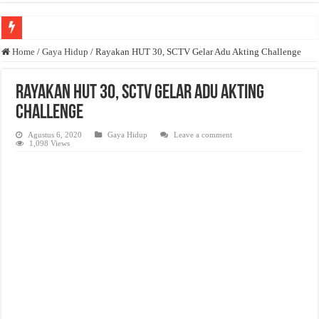
Anda butuh promosi usaha? Kontak ke Email redaksi@bisnisnasional.com
Home
/
Gaya Hidup
/
Rayakan HUT 30, SCTV Gelar Adu Akting Challenge
Dibutuhkan Wartawan. Lamaran di-email ke redaksi@bisnisnasional.com
Rayakan HUT 30, SCTV Gelar Adu Akting
Dibutuhkan Marketing. Lamaran di-email ke redaksi@bisnisnasional.com
Challenge
Agustus 6, 2020
Gaya Hidup
Leave a comment
1,098 Views