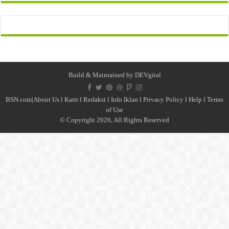
Build & Maintained by
DEVgital
BSN.com|
About Us
l
Karir
l
Redaksi l
Info Iklan
l
Privacy Policy
l
Help
l
Terms
of Use
© Copyright 2026, All Rights Reserved