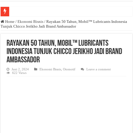
Anda butuh promosi usaha? Kontak ke Email redaksi@bisnisnasional.com
Home
/
Ekonomi Bisnis
/
Rayakan 50 Tahun, Mobil™ Lubricants Indonesia
Tunjuk Chicco Jerikho Jadi Brand Ambassador
Dibutuhkan Wartawan. Lamaran di-email ke redaksi@bisnisnasional.com
Dibutuhkan Marketing. Lamaran di-email ke redaksi@bisnisnasional.com
Rayakan 50 Tahun, Mobil™ Lubricants
Indonesia Tunjuk Chicco Jerikho Jadi Brand
Ambassador
Juni 2, 2024
Ekonomi Bisnis
,
Otomotif
Leave a comment
622 Views