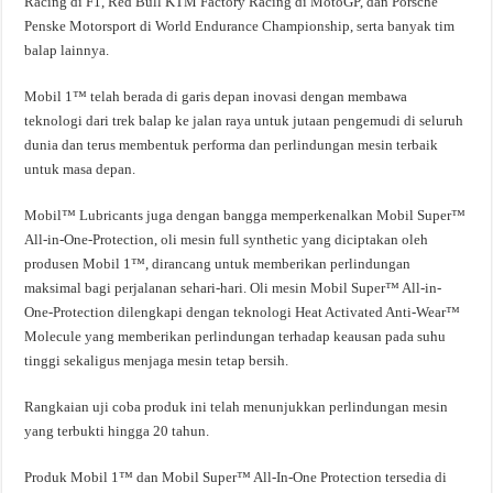
Racing di F1, Red Bull KTM Factory Racing di MotoGP, dan Porsche
Penske Motorsport di World Endurance Championship, serta banyak tim
balap lainnya.
Mobil 1™ telah berada di garis depan inovasi dengan membawa
teknologi dari trek balap ke jalan raya untuk jutaan pengemudi di seluruh
dunia dan terus membentuk performa dan perlindungan mesin terbaik
untuk masa depan.
Mobil™ Lubricants juga dengan bangga memperkenalkan Mobil Super™
All-in-One-Protection, oli mesin full synthetic yang diciptakan oleh
produsen Mobil 1™, dirancang untuk memberikan perlindungan
maksimal bagi perjalanan sehari-hari. Oli mesin Mobil Super™ All-in-
One-Protection dilengkapi dengan teknologi Heat Activated Anti-Wear™️
Molecule yang memberikan perlindungan terhadap keausan pada suhu
tinggi sekaligus menjaga mesin tetap bersih.
Rangkaian uji coba produk ini telah menunjukkan perlindungan mesin
yang terbukti hingga 20 tahun.
Produk Mobil 1™ dan Mobil Super™ All-In-One Protection tersedia di