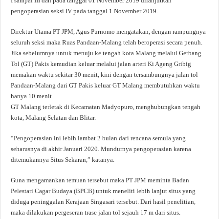
I sampai III dan pada tanggal 01 November 2019 dilanjutkan
pengoperasian seksi IV pada tanggal 1 November 2019.
Direktur Utama PT JPM, Agus Purnomo mengatakan, dengan rampungnya
seluruh seksi maka Ruas Pandaan-Malang telah beroperasi secara penuh.
Jika sebelumnya untuk menuju ke tengah kota Malang melalui Gerbang
Tol (GT) Pakis kemudian keluar melalui jalan arteri Ki Ageng Gribig
memakan waktu sekitar 30 menit, kini dengan tersambungnya jalan tol
Pandaan-Malang dari GT Pakis keluar GT Malang membutuhkan waktu
hanya 10 menit.
GT Malang terletak di Kecamatan Madyopuro, menghubungkan tengah
kota, Malang Selatan dan Blitar.
“Pengoperasian ini lebih lambat 2 bulan dari rencana semula yang
seharusnya di akhir Januari 2020. Mundurnya pengoperasian karena
ditemukannya Situs Sekaran,” katanya.
Guna mengamankan temuan tersebut maka PT JPM meminta Badan
Pelestari Cagar Budaya (BPCB) untuk meneliti lebih lanjut situs yang
diduga peninggalan Kerajaan Singasari tersebut. Dari hasil penelitian,
maka dilakukan pergeseran trase jalan tol sejauh 17 m dari situs.