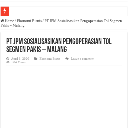
Anda butuh promosi usaha? Kontak ke Email redaksi@bisnisnasional.com
Home
/
Ekonomi Bisnis
/
PT JPM Sosialisasikan Pengoperasian Tol Segmen
Pakis – Malang
Dibutuhkan Wartawan. Lamaran di-email ke redaksi@bisnisnasional.com
Dibutuhkan Marketing. Lamaran di-email ke redaksi@bisnisnasional.com
PT JPM Sosialisasikan Pengoperasian Tol
Segmen Pakis – Malang
April 6, 2020
Ekonomi Bisnis
Leave a comment
984 Views