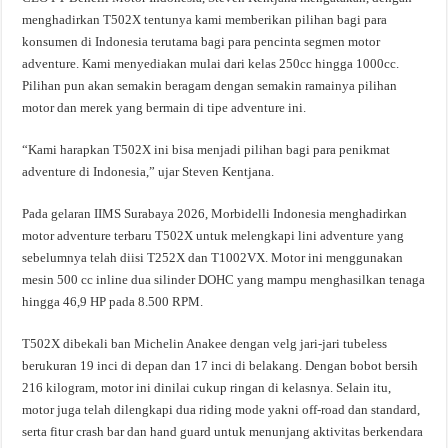
menghadirkan T502X tentunya kami memberikan pilihan bagi para
konsumen di Indonesia terutama bagi para pencinta segmen motor
adventure. Kami menyediakan mulai dari kelas 250cc hingga 1000cc.
Pilihan pun akan semakin beragam dengan semakin ramainya pilihan
motor dan merek yang bermain di tipe adventure ini.
“Kami harapkan T502X ini bisa menjadi pilihan bagi para penikmat
adventure di Indonesia,” ujar Steven Kentjana.
Pada gelaran IIMS Surabaya 2026, Morbidelli Indonesia menghadirkan
motor adventure terbaru T502X untuk melengkapi lini adventure yang
sebelumnya telah diisi T252X dan T1002VX. Motor ini menggunakan
mesin 500 cc inline dua silinder DOHC yang mampu menghasilkan tenaga
hingga 46,9 HP pada 8.500 RPM.
T502X dibekali ban Michelin Anakee dengan velg jari-jari tubeless
berukuran 19 inci di depan dan 17 inci di belakang. Dengan bobot bersih
216 kilogram, motor ini dinilai cukup ringan di kelasnya. Selain itu,
motor juga telah dilengkapi dua riding mode yakni off-road dan standard,
serta fitur crash bar dan hand guard untuk menunjang aktivitas berkendara