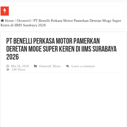
Anda butuh promosi usaha? Kontak ke Email redaksi@bisnisnasional.com
Home
/
Otomotif
/
PT Benelli Perkasa Motor Pamerkan Deretan Moge Super
Keren di IIMS Surabaya 2026
Dibutuhkan Wartawan. Lamaran di-email ke redaksi@bisnisnasional.com
Dibutuhkan Marketing. Lamaran di-email ke redaksi@bisnisnasional.com
PT Benelli Perkasa Motor Pamerkan
Deretan Moge Super Keren di IIMS Surabaya
2026
Mei 26, 2026
Otomotif
,
Motor
Leave a comment
140 Views