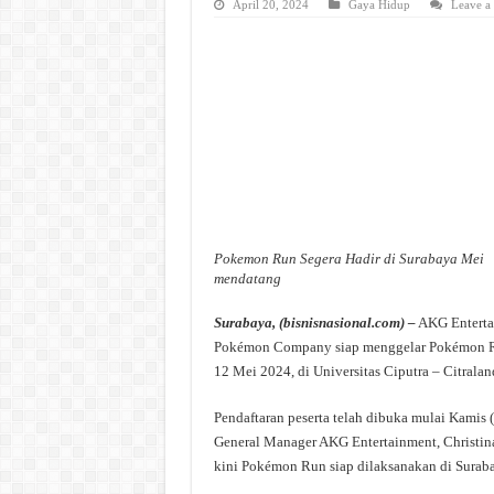
April 20, 2024
Gaya Hidup
Leave a
Pokemon Run Segera Hadir di Surabaya Mei
mendatang
Surabaya, (bisnisnasional.com) –
AKG Entertai
Pokémon Company siap menggelar Pokémon Run
12 Mei 2024, di Universitas Ciputra – Citralan
Pendaftaran peserta telah dibuka mulai Kamis 
General Manager AKG Entertainment, Christina
kini Pokémon Run siap dilaksanakan di Surab