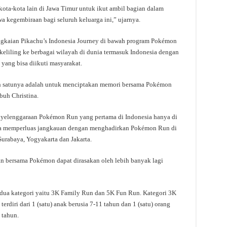
ta-kota lain di Jawa Timur untuk ikut ambil bagian dalam
kegembiraan bagi seluruh keluarga ini,” ujarnya.
gkaian Pikachu’s Indonesia Journey di bawah program Pokémon
keliling ke berbagai wilayah di dunia termasuk Indonesia dengan
ang bisa diikuti masyarakat.
ah satunya adalah untuk menciptakan memori bersama Pokémon
buh Christina.
nyelenggaraan Pokémon Run yang pertama di Indonesia hanya di
aknya memperluas jangkauan dengan menghadirkan Pokémon Run di
Surabaya, Yogyakarta dan Jakarta.
 bersama Pokémon dapat dirasakan oleh lebih banyak lagi
 dua kategori yaitu 3K Family Run dan 5K Fun Run. Kategori 3K
erdiri dari 1 (satu) anak berusia 7-11 tahun dan 1 (satu) orang
 tahun.