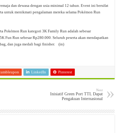
remaja dan dewasa dengan usia minimal 12 tahun. Event ini bersifat
rta untuk menikmati pengalaman mereka selama Pokémon Run
rta Pokémon Run kategori 3K Family Run adalah sebesar
i 5K Fun Run sebesar Rp280.000. Seluruh peserta akan mendapatkan
 bag, dan juga medali bagi finisher. (in)
tumbleupon
LinkedIn
Pinterest
Next
Inisiatif Green Port TTL Dapat
Pengakuan Internasional