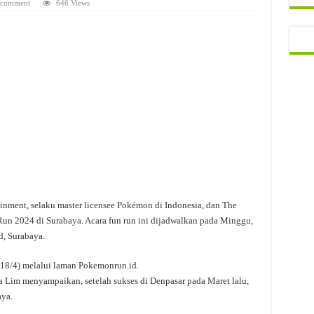
 comment
646 Views
nment, selaku master licensee Pokémon di Indonesia, dan The
 2024 di Surabaya. Acara fun run ini dijadwalkan pada Minggu,
d, Surabaya.
(18/4) melalui laman Pokemonrun.id.
 Lim menyampaikan, setelah sukses di Denpasar pada Maret lalu,
aya.