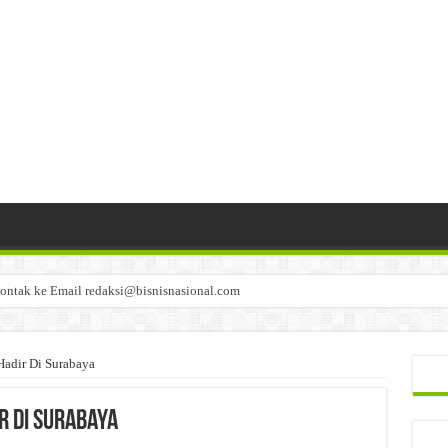
ontak ke Email redaksi@bisnisnasional.com
n di-email ke redaksi@bisnisnasional.com
an di-email ke redaksi@bisnisnasional.com
adir Di Surabaya
r Di Surabaya