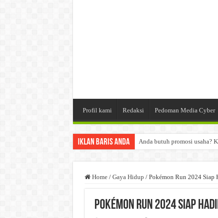
Profil kami
Redaksi
Pedoman Media Cyber
Iklan Baris Anda
Anda butuh promosi usaha? K
Dibutuhkan Wartawan. Lamara
Dibutuhkan Marketing. Lamar
Home
/
Gaya Hidup
/
Pokémon Run 2024 Siap H
Pokémon Run 2024 Siap Hadi