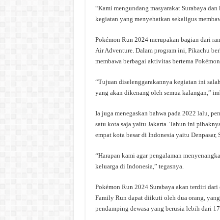
“Kami mengundang masyarakat Surabaya dan ko
kegiatan yang menyehatkan sekaligus membawa 
Pokémon Run 2024 merupakan bagian dari ran
Air Adventure. Dalam program ini, Pikachu ber
membawa berbagai aktivitas bertema Pokémon y
“Tujuan diselenggarakannya kegiatan ini sal
yang akan dikenang oleh semua kalangan,” im
Ia juga menegaskan bahwa pada 2022 lalu, pe
satu kota saja yaitu Jakarta. Tahun ini pih
empat kota besar di Indonesia yaitu Denpasar, 
“Harapan kami agar pengalaman menyenangkan
keluarga di Indonesia,” tegasnya.
Pokémon Run 2024 Surabaya akan terdiri dari
Family Run dapat diikuti oleh dua orang, yang t
pendamping dewasa yang berusia lebih dari 17