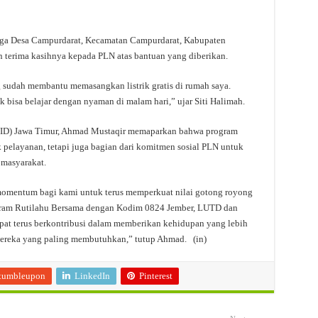
arga Desa Campurdarat, Kecamatan Campurdarat, Kabupaten
terima kasihnya kepada PLN atas bantuan yang diberikan.
 sudah membantu memasangkan listrik gratis di rumah saya.
 bisa belajar dengan nyaman di malam hari,” ujar Siti Halimah.
(UID) Jawa Timur, Ahmad Mustaqir memaparkan bahwa program
k pelayanan, tetapi juga bagian dari komitmen sosial PLN untuk
 masyarakat.
momentum bagi kami untuk terus memperkuat nilai gotong royong
ogram Rutilahu Bersama dengan Kodim 0824 Jember, LUTD dan
apat terus berkontribusi dalam memberikan kehidupan yang lebih
mereka yang paling membutuhkan,” tutup Ahmad. (in)
tumbleupon
LinkedIn
Pinterest