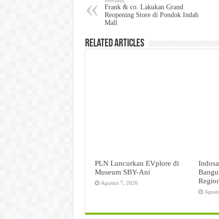
Previous
Frank & co. Lakukan Grand
Reopening Store di Pondok Indah
Mall
Related Articles
PLN Luncurkan EVplore di
Indosa
Museum SBY-Ani
Bangun
Regio
Agustus 7, 2026
Agust