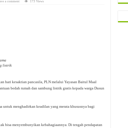
ave a comment
173 Views
sama
listrik
an hari kesaktian pancasila, PLN melalui Yayasan Baitul Maal
tuan bedah rumah dan sambung listrik gratis kepada warga Dusun
ama untuk menghadirkan keadilan yang merata khususnya bagi
 tak bisa menyembunyikan kebahagiaannya. Di tengah pendapatan