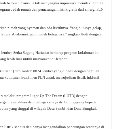
fkah berbuah manis. Ia tak menyangka impiannya memiliki hunian
 program bedah rumah dan pemasangan listrik gratis dari sinergi PLN
tkan rumah yang nyaman dan ada listriknya. Yang dulunya gelap,
a lampu. Anak-anak jadi mudah belajarnya,” ungkap Hodi dengan
 Jember, Serka Sugeng Harianto berharap program kolaborasi ini
ang lebih luas untuk masyarakat di Jember.
utilahu) dari Kodim 0824 Jember yang dipadu dengan bantuan
nyata komitmen komitmen PLN untuk mewujudkan listrik inklusif
iri melalui program Light Up The Dream (LUTD) dengan
uarga pra sejahtera dan berbagi cahaya di Tulungagung kepada
rabutan yang tinggal di wilayah Desa Sambit dan Desa Bungkal,
 listrik sendiri dan hanya mengandalkan penerangan seadanya di