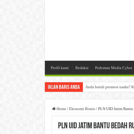
Profil kami
Redaksi
Pedoman Media Cyber
Iklan Baris Anda
Anda butuh promosi usaha? K
Dibutuhkan Wartawan. Lamara
Dibutuhkan Marketing. Lamar
Home
/
Ekonomi Bisnis
/
PLN UID Jatim Bantu 
PLN UID Jatim Bantu Bedah 