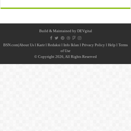
Build & Maintained by
DEVgital
BSN.com|
About Us
l
Karir
l
Redaksi l
Info Iklan
l
Privacy Policy
l
Help
l
Terms
of Use
© Copyright 2026, All Rights Reserved