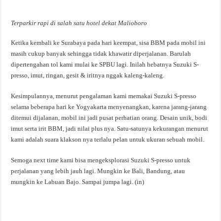
Terparkir rapi di salah satu hotel dekat Malioboro
Ketika kembali ke Surabaya pada hari keempat, sisa BBM pada mobil ini
masih cukup banyak sehingga tidak khawatir diperjalanan. Barulah
dipertengahan tol kami mulai ke SPBU lagi. Inilah hebatnya Suzuki S-
presso, imut, ringan, gesit & iritnya nggak kaleng-kaleng.
Kesimpulannya, menurut pengalaman kami memakai Suzuki S-presso
selama beberapa hari ke Yogyakarta menyenangkan, karena jarang-jarang
ditemui dijalanan, mobil ini jadi pusat perhatian orang. Desain unik, bodi
imut serta irit BBM, jadi nilai plus nya. Satu-satunya kekurangan menurut
kami adalah suara klakson nya terlalu pelan untuk ukuran sebuah mobil.
Semoga next time kami bisa mengeksplorasi Suzuki S-presso untuk
perjalanan yang lebih jauh lagi. Mungkin ke Bali, Bandung, atau
mungkin ke Labuan Bajo. Sampai jumpa lagi. (in)