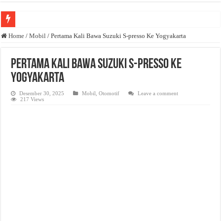
Anda butuh promosi usaha? Kontak ke Email redaksi@bisnisnasional.com
Home
/
Mobil
/
Pertama Kali Bawa Suzuki S-presso Ke Yogyakarta
Dibutuhkan Wartawan. Lamaran di-email ke redaksi@bisnisnasional.com
Pertama Kali Bawa Suzuki S-presso Ke
Dibutuhkan Marketing. Lamaran di-email ke redaksi@bisnisnasional.com
Yogyakarta
Desember 30, 2025
Mobil
,
Otomotif
Leave a comment
217 Views