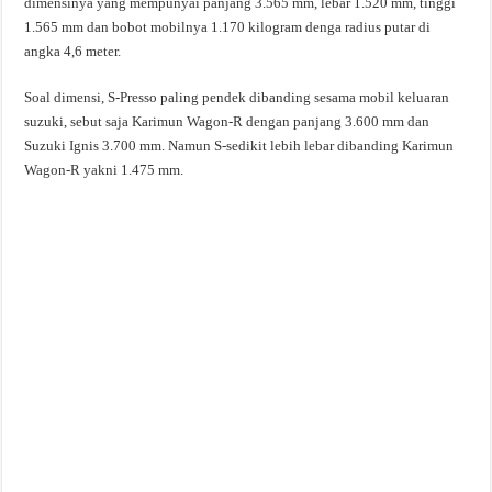
dimensinya yang mempunyai panjang 3.565 mm, lebar 1.520 mm, tinggi
1.565 mm dan bobot mobilnya 1.170 kilogram denga radius putar di
angka 4,6 meter.
Soal dimensi, S-Presso paling pendek dibanding sesama mobil keluaran
suzuki, sebut saja Karimun Wagon-R dengan panjang 3.600 mm dan
Suzuki Ignis 3.700 mm. Namun S-sedikit lebih lebar dibanding Karimun
Wagon-R yakni 1.475 mm.