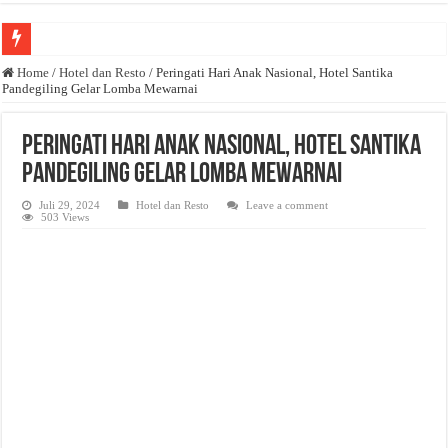
Anda butuh promosi usaha? Kontak ke Email redaksi@bisnisnasional.com
Home
/
Hotel dan Resto
/
Peringati Hari Anak Nasional, Hotel Santika
Pandegiling Gelar Lomba Mewarnai
Dibutuhkan Wartawan. Lamaran di-email ke redaksi@bisnisnasional.com
Dibutuhkan Marketing. Lamaran di-email ke redaksi@bisnisnasional.com
Peringati Hari Anak Nasional, Hotel Santika
Pandegiling Gelar Lomba Mewarnai
Juli 29, 2024
Hotel dan Resto
Leave a comment
503 Views