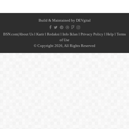
Build & Maintained by
DEVgital
BSN.com|
About Us
l
Karir
l
Redaksi l
Info Iklan
l
Privacy Policy
l
Help
l
Terms
of Use
© Copyright 2026, All Rights Reserved