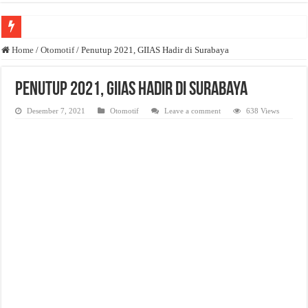
Anda butuh promosi usaha? Kontak ke Email redaksi@bisnisnasional.com
Home
/
Otomotif
/
Penutup 2021, GIIAS Hadir di Surabaya
Dibutuhkan Wartawan. Lamaran di-email ke redaksi@bisnisnasional.com
Penutup 2021, GIIAS Hadir di Surabaya
Dibutuhkan Marketing. Lamaran di-email ke redaksi@bisnisnasional.com
Desember 7, 2021
Otomotif
Leave a comment
638 Views