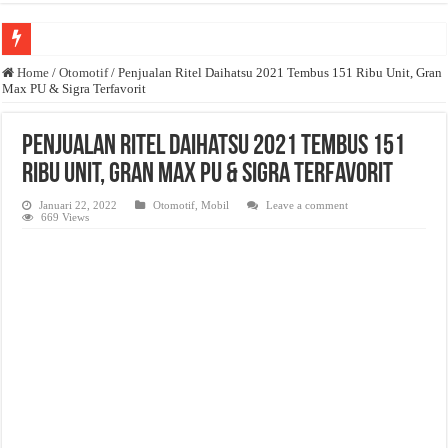
Anda butuh promosi usaha? Kontak ke Email redaksi@bisnisnasional.com
Home
/
Otomotif
/
Penjualan Ritel Daihatsu 2021 Tembus 151 Ribu Unit, Gran
Max PU & Sigra Terfavorit
Dibutuhkan Wartawan. Lamaran di-email ke redaksi@bisnisnasional.com
Dibutuhkan Marketing. Lamaran di-email ke redaksi@bisnisnasional.com
Penjualan Ritel Daihatsu 2021 Tembus 151
Ribu Unit, Gran Max PU & Sigra Terfavorit
Januari 22, 2022
Otomotif
,
Mobil
Leave a comment
669 Views