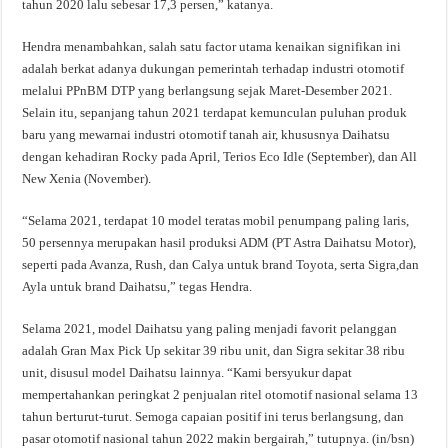
tahun 2020 lalu sebesar 17,3 persen,” katanya.
Hendra menambahkan, salah satu factor utama kenaikan signifikan ini
adalah berkat adanya dukungan pemerintah terhadap industri otomotif
melalui PPnBM DTP yang berlangsung sejak Maret-Desember 2021.
Selain itu, sepanjang tahun 2021 terdapat kemunculan puluhan produk
baru yang mewarnai industri otomotif tanah air, khususnya Daihatsu
dengan kehadiran Rocky pada April, Terios Eco Idle (September), dan All
New Xenia (November).
“Selama 2021, terdapat 10 model teratas mobil penumpang paling laris,
50 persennya merupakan hasil produksi ADM (PT Astra Daihatsu Motor),
seperti pada Avanza, Rush, dan Calya untuk brand Toyota, serta Sigra,dan
Ayla untuk brand Daihatsu,” tegas Hendra.
Selama 2021, model Daihatsu yang paling menjadi favorit pelanggan
adalah Gran Max Pick Up sekitar 39 ribu unit, dan Sigra sekitar 38 ribu
unit, disusul model Daihatsu lainnya. “Kami bersyukur dapat
mempertahankan peringkat 2 penjualan ritel otomotif nasional selama 13
tahun berturut-turut. Semoga capaian positif ini terus berlangsung, dan
pasar otomotif nasional tahun 2022 makin bergairah,” tutupnya. (in/bsn)