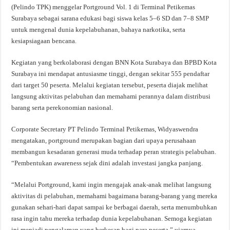
(Pelindo TPK) menggelar Portground Vol. 1 di Terminal Petikemas
Surabaya sebagai sarana edukasi bagi siswa kelas 5–6 SD dan 7–8 SMP
untuk mengenal dunia kepelabuhanan, bahaya narkotika, serta
kesiapsiagaan bencana.
Kegiatan yang berkolaborasi dengan BNN Kota Surabaya dan BPBD Kota
Surabaya ini mendapat antusiasme tinggi, dengan sekitar 555 pendaftar
dari target 50 peserta. Melalui kegiatan tersebut, peserta diajak melihat
langsung aktivitas pelabuhan dan memahami perannya dalam distribusi
barang serta perekonomian nasional.
Corporate Secretary PT Pelindo Terminal Petikemas, Widyaswendra
mengatakan, portground merupakan bagian dari upaya perusahaan
membangun kesadaran generasi muda terhadap peran strategis pelabuhan.
“Pembentukan awareness sejak dini adalah investasi jangka panjang.
“Melalui Portground, kami ingin mengajak anak-anak melihat langsung
aktivitas di pelabuhan, memahami bagaimana barang-barang yang mereka
gunakan sehari-hari dapat sampai ke berbagai daerah, serta menumbuhkan
rasa ingin tahu mereka terhadap dunia kepelabuhanan. Semoga kegiatan
ini menjadi pengalaman yang berkesan bagi para peserta,” ujarnya.