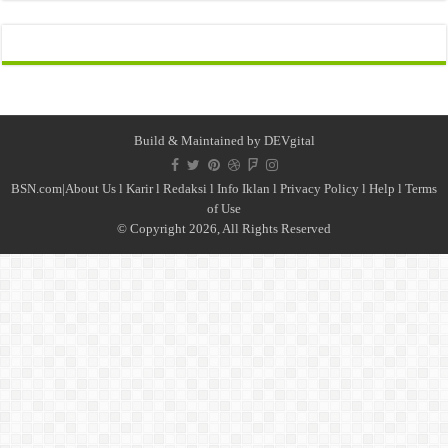
Build & Maintained by
DEVgital
BSN.com|
About Us
l
Karir
l
Redaksi l
Info Iklan
l
Privacy Policy
l
Help
l
Terms
of Use
© Copyright 2026, All Rights Reserved