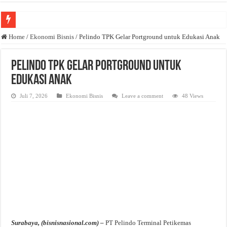
Anda butuh promosi usaha? Kontak ke Email redaksi@bisnisnasional.com
Home
/
Ekonomi Bisnis
/
Pelindo TPK Gelar Portground untuk Edukasi Anak
Dibutuhkan Wartawan. Lamaran di-email ke redaksi@bisnisnasional.com
Pelindo TPK Gelar Portground untuk
Dibutuhkan Marketing. Lamaran di-email ke redaksi@bisnisnasional.com
Edukasi Anak
Juli 7, 2026
Ekonomi Bisnis
Leave a comment
48 Views
Surabaya, (bisnisnasional.com) –
PT Pelindo Terminal Petikemas