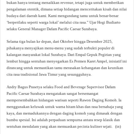
bukan hanya tentang menaikkan revenue, tetapi juga untuk memberikan
pengalaman otentik, dimana setiap hidangan menceritakan kisah dan nilai
budaya dari daerah kami. Kami mengundang tamu untuk benar-benar
‘berperilaku seperti warga lokal’ melalui cita rasa.” Ujar Hogi Budiarto
selaku General Manager Dafam Pacific Caesar Surabaya.
Selama tiga bulan ke depan, dari Oktober hingga Desember 2025,
pihakanya menyajikan menu-menu yang sudah terbukti populer di
kalangan masyarakat lokal Surabaya. Dari Empal Gepuk Pegirian yang
lembut hingga sentuhan menyegarkan Es Permen Karet Ampel, inisiatif ini
dirancang untuk memastikan tamu merasakan kehangatan dan keunikan
cita rasa tradisional Jawa Timur yang sesungguhnya.
Andry Bagus Prasetya selaku Food and Beverage Supervisor Dafam
Pacific Caesar Surabaya mengatakan sangat bersemangat
mempersembahkan hidangan warisan seperti Rawon Daging Komoh. Ia
menggunakan keluwak untuk warna hitam khas dan rasa bersahaja yang
kaya, dan memadukannya dengan daging komoh yang dimasak dengan
bumbu spesial. Ini adalah perpaduan sempurna antara resep klasik dan
sentuhan mendalam yang akan memuaskan pecinta kuliner sejati. (in)