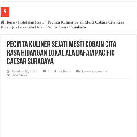
Anda butuh promosi usaha? Kontak ke Email redaksi@bisnisnasional.com
Home
/
Hotel dan Resto
/
Pecinta Kuliner Sejati Mesti Cobain Cita Rasa
Hidangan Lokal Ala Dafam Pacific Caesar Surabaya
Dibutuhkan Wartawan. Lamaran di-email ke redaksi@bisnisnasional.com
Dibutuhkan Marketing. Lamaran di-email ke redaksi@bisnisnasional.com
Pecinta Kuliner Sejati Mesti Cobain Cita
Rasa Hidangan Lokal Ala Dafam Pacific
Caesar Surabaya
Oktober 10, 2025
Hotel dan Resto
Leave a comment
184 Views