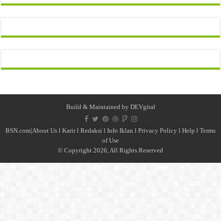
Build & Maintained by
DEVgital
BSN.com|
About Us
l
Karir
l
Redaksi l
Info Iklan
l
Privacy Policy
l
Help
l
Terms
of Use
© Copyright 2026, All Rights Reserved