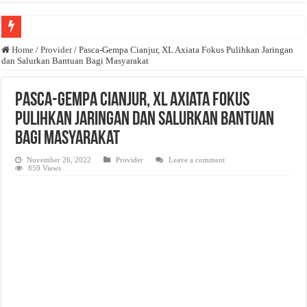
Anda butuh promosi usaha? Kontak ke Email redaksi@bisnisnasional.com
Home
/
Provider
/
Pasca-Gempa Cianjur, XL Axiata Fokus Pulihkan Jaringan
dan Salurkan Bantuan Bagi Masyarakat
Dibutuhkan Wartawan. Lamaran di-email ke redaksi@bisnisnasional.com
Dibutuhkan Marketing. Lamaran di-email ke redaksi@bisnisnasional.com
Pasca-Gempa Cianjur, XL Axiata Fokus
Pulihkan Jaringan dan Salurkan Bantuan
Bagi Masyarakat
November 26, 2022
Provider
Leave a comment
859 Views