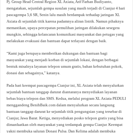
Pj. Group Head Central Region XL Axiata, Arif Farhan Budiyanto,
mengatakan, sejumlah gempa susulan yang masih terjadi di Cianjur 4 hari
pascagempa 5,6 SR, Senin lalu masih berdampak terhadap jaringan XL
Axiata di sejumlah titik karena padamnya aliran listrik. Namun pihaknya
memastikan, upaya percepatan pemulihan jaringan dilakukan sesegera
mungkin, sehingga kelancaran komunikasi masyarakat dan petugas yang
melakukan evakuasi dan bantuan dapat terlayani dengan baik.
“Kami juga berupaya memberikan dukungan dan bantuan bagi
masyarakat yang menjadi korban di sejumlah lokasi, dengan berbagai
bentuk misalnya layanan telepon umum gratis, bahan kebutuhan pokok,
donasi dan sebagainya,” katanya.
Pada hari keempat pascagempa Cianjur ini, XL Axiata telah menyalurkan
sejumlah bantuan tanggap darurat diantaranya menyediakan layanan
bebas biaya telepon dan SMS. Kedua, melalui program XL Axiata PEDULI
menggandeng BenihBaik.com dalam menyalurkan secara langsung
bantuan tanggap darurat ke sejumlah titik pengungsian yang tersebar di
Cianjur, Jawa Barat. Ketiga, menyediakan posko telepon gratis yang bisa
dimanfaatkan oleh masyarakat yang terdampak gempa Cianjur. Keempat
yakni membuka saluran Donasi Pulsa. Dan Kelima adalah membuka