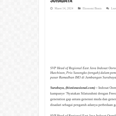
Surabaya
Maret 14, 2024
Ekonomi Bisnis
Lea
SVP Head of Regional East Java Indosat Oor
Hutchison, Prio Sasongko (tengah) dalam pe
pasar Ramadhan IM3 di Jambangan Surabay
Surabaya, (bisnisnasional.com) –
Indosat Oore
kampanye ‘Nyatakan Silaturahmi dengan Freed
generation gap antara generasi muda dan gener
disadari sebagai pengaruh adanya perbedaan ga
SVP Head of Regional East Java Indosat Oore