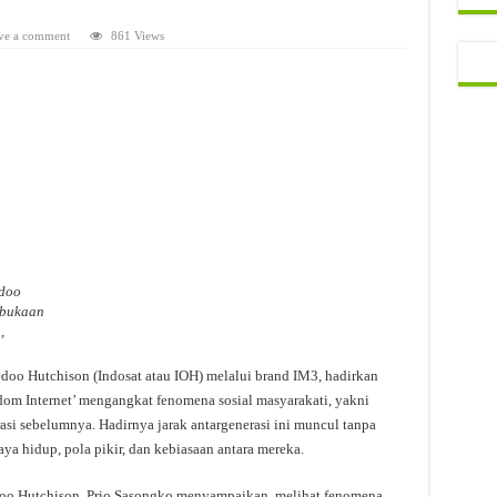
ve a comment
861 Views
edoo
mbukaan
a,
doo Hutchison (Indosat atau IOH) melalui brand IM3, hadirkan
om Internet’ mengangkat fenomena sosial masyarakati, yakni
asi sebelumnya. Hadirnya jarak antargenerasi ini muncul tanpa
ya hidup, pola pikir, dan kebiasaan antara mereka.
doo Hutchison, Prio Sasongko menyampaikan, melihat fenomena