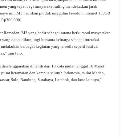
en yang tepat bagi masyarakat saling mendekatkan jarak
anye ini, IM3 hadirkan produk unggulan Freedom Internet 150GB
l Rp300.000).
sar Ramadan IM3 yang hadir sebagai sarana berkumpul masyarakat
 yang dapat dikunjungi bersama keluarga sebagai interaksi
elakukan berbagai kegiatan yang tersedia seperti festival
s,” ujar Prio.
diselenggarakan di lebih dari 10 kota mulai tanggal 10 Maret
ik pusat keramaian dan kampus seluruh Indonesia, mulai Medan,
kassar, Solo, Bandung, Surabaya, Lombok, dan kota lainnya,”