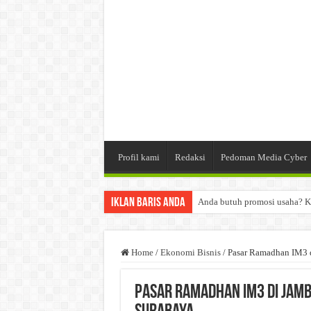
Profil kami
Redaksi
Pedoman Media Cyber
Iklan Baris Anda
Anda butuh promosi usaha? K
Dibutuhkan Wartawan. Lamara
Dibutuhkan Marketing. Lamar
Home
/
Ekonomi Bisnis
/
Pasar Ramadhan IM3 
Pasar Ramadhan IM3 di Jam