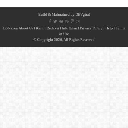
Build & Maintained by
DEVgital
BSN.com|
About Us
l
Karir
l
Redaksi l
Info Iklan
l
Privacy Policy
l
Help
l
Terms
of Use
© Copyright 2026, All Rights Reserved