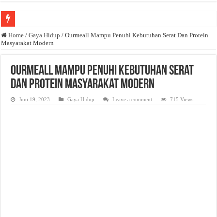
Anda butuh promosi usaha? Kontak ke Email redaksi@bisnisnasional.com
Home
/
Gaya Hidup
/
Ourmeall Mampu Penuhi Kebutuhan Serat Dan Protein
Masyarakat Modern
Dibutuhkan Wartawan. Lamaran di-email ke redaksi@bisnisnasional.com
Dibutuhkan Marketing. Lamaran di-email ke redaksi@bisnisnasional.com
Ourmeall Mampu Penuhi Kebutuhan Serat
Dan Protein Masyarakat Modern
Juni 19, 2023
Gaya Hidup
Leave a comment
715 Views