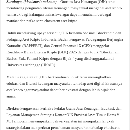
Surabaya, (bisnisnasional.com) –
Otoritas Jasa Keuangan (OJK) terus
mendorong penguatan literasi keuangan masyarakat mengenai aset kripto
termasuk bagi kalangan mahasiswa agar dapat memahami berbagai
manfaat dan risiko serta ekosistem aset kripto.
Untuk mendukung upaya tersebut, OJK bersama Asosiasi Blockchain dan
Pedagang Aset Kripto Indonesia, Badan Pengawas Perdagangan Berjangka
Komoditi (BAPPEBTI), dan Central Finansial X (CFX) menggelar
Roadshow Bulan Literasi Kripto (BLK) 2025 dengan topik “Blockchain
Basics: Yuk, Pahami Kripto dengan Bijak!” yang diselenggarakan di
Universitas Airlangga (UNAIR).
Melalui kegiatan ini, OJK berkomitmen untuk terus meningkatkan
edukasi dan literasi keuangan masyarakat terhadap aset digital khususnya
aset kripto agar masyarakat dapat berinvestasi dengan lebih bijak dan
aman.
Direktur Pengawasan Perilaku Pelaku Usaha Jasa Keuangan, Edukasi, dan
Layanan Manajemen Strategis Kantor OJK Provinsi Jawa Timur Horas V.
M. Tarihoran menyampaikan bahwa kegiatan ini merupakan langkah
strategis dalam memperkuat pemahaman masyarakat terhadap ekosistem