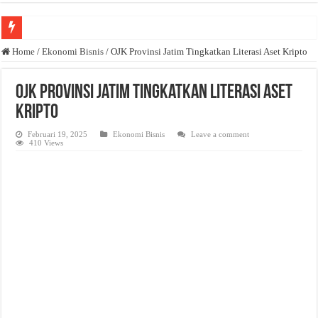
Anda butuh promosi usaha? Kontak ke Email redaksi@bisnisnasional.com
Home
/
Ekonomi Bisnis
/
OJK Provinsi Jatim Tingkatkan Literasi Aset Kripto
Dibutuhkan Wartawan. Lamaran di-email ke redaksi@bisnisnasional.com
OJK Provinsi Jatim Tingkatkan Literasi Aset
Dibutuhkan Marketing. Lamaran di-email ke redaksi@bisnisnasional.com
Kripto
Februari 19, 2025
Ekonomi Bisnis
Leave a comment
410 Views