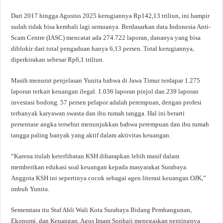
Dari 2017 hingga Agustus 2025 kerugiannya Rp142,13 triliun, ini hampir
sudah tidak bisa kembali lagi semuanya. Berdasarkan data Indonesia Anti-
Scam Centre (IASC) mencatat ada 274.722 laporan, dananya yang bisa
diblokir dari total pengaduan hanya 6,13 persen. Total kerugiannya,
diperkirakan sebesar Rp6,1 triliun.
Masih menurut penjelasan Yunita bahwa di Jawa Timur terdapar 1.275
laporan terkait keuangan ilegal. 1.036 laporan pinjol dan 239 laporan
investasi bodong. 57 persen pelapor adalah perempuan, dengan profesi
terbanyak karyawan swasta dan ibu rumah tangga. Hal ini berarti
persentase angka tersebut menunjukkan bahwa perempuan dan ibu rumah
tangga paling banyak yang aktif dalam aktivitas keuangan.
“Karena itulah keterlibatan KSH diharapkan lebih masif dalam
memberikan edukasi soal keuangan kepada masyarakat Surabaya.
Anggota KSH ini sepertinya cocok sebagai agen literasi keuangan OJK,”
imbuh Yunita.
Sememtara itu Staf Ahli Wali Kota Surabaya Bidang Pembangunan,
Ekonomi, dan Keuangan, Agus Imam Sonhaji menegaskan pentingnya