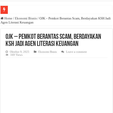
Anda butuh promosi usaha? Kontak ke Email redaksi@bisnisnasional.com
Home
/
Ekonomi Bisnis
/
OJK – Pemkot Berantas Scam, Berdayakan KSH Jadi
Agen Literasi Keuangan
Dibutuhkan Wartawan. Lamaran di-email ke redaksi@bisnisnasional.com
Dibutuhkan Marketing. Lamaran di-email ke redaksi@bisnisnasional.com
OJK – Pemkot Berantas Scam, Berdayakan
KSH Jadi Agen Literasi Keuangan
Oktober 9, 2025
Ekonomi Bisnis
Leave a comment
169 Views