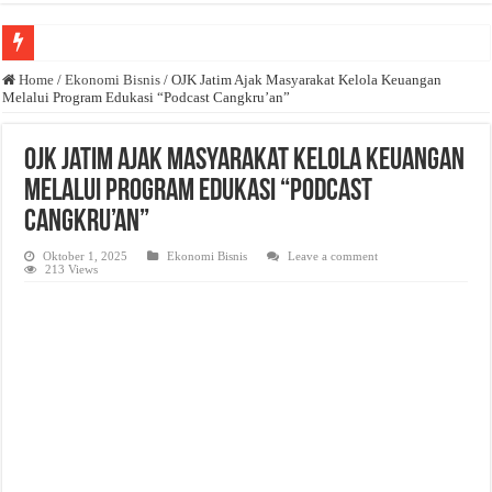
Anda butuh promosi usaha? Kontak ke Email redaksi@bisnisnasional.com
Home
/
Ekonomi Bisnis
/
OJK Jatim Ajak Masyarakat Kelola Keuangan
Melalui Program Edukasi “Podcast Cangkru’an”
Dibutuhkan Wartawan. Lamaran di-email ke redaksi@bisnisnasional.com
Dibutuhkan Marketing. Lamaran di-email ke redaksi@bisnisnasional.com
OJK Jatim Ajak Masyarakat Kelola Keuangan
Melalui Program Edukasi “Podcast
Cangkru’an”
Oktober 1, 2025
Ekonomi Bisnis
Leave a comment
213 Views