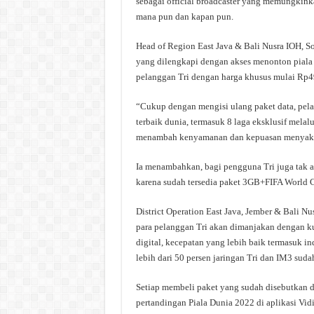
sebagai official broadcaster yang memungkin
mana pun dan kapan pun.
Head of Region East Java & Bali Nusra IOH, 
yang dilengkapi dengan akses menonton piala
pelanggan Tri dengan harga khusus mulai Rp
“Cukup dengan mengisi ulang paket data, pel
terbaik dunia, termasuk 8 laga eksklusif mela
menambah kenyamanan dan kepuasan menyaksika
Ia menambahkan, bagi pengguna Tri juga tak
karena sudah tersedia paket 3GB+FIFA World 
District Operation East Java, Jember & Bali 
para pelanggan Tri akan dimanjakan dengan kua
digital, kecepatan yang lebih baik termasuk in
lebih dari 50 persen jaringan Tri dan IM3 sudah
Setiap membeli paket yang sudah disebutkan d
pertandingan Piala Dunia 2022 di aplikasi Vid