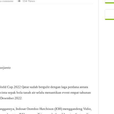
 a comment
554 Views
Soejanto
orld Cup 2022 Qatar sudah bergulir dengan laga perdana antara
cinta sepak bola tanah air selalu menantikan event empat tahunan
8 Desember 2022.
elanggannya, Indosat Ooredoo Hutchison (IOH) menggandeng Vidio,