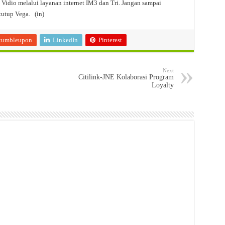
Vidio melalui layanan internet IM3 dan Tri. Jangan sampai
tutup Vega. (in)
tumbleupon
LinkedIn
Pinterest
Next
Citilink-JNE Kolaborasi Program
Loyalty