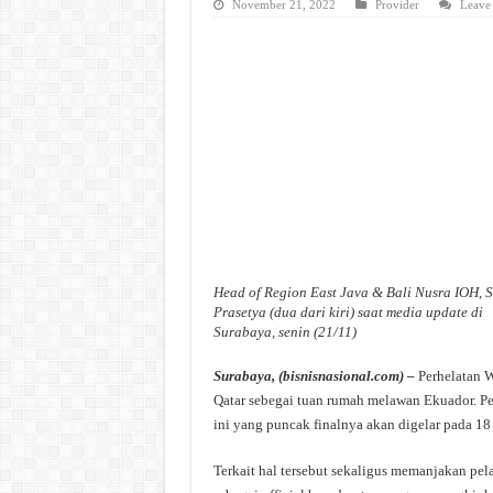
November 21, 2022
Provider
Leave
Head of Region East Java & Bali Nusra IOH, 
Prasetya (dua dari kiri) saat media update di
Surabaya, senin (21/11)
Surabaya, (bisnisnasional.com) –
Perhelatan W
Qatar sebegai tuan rumah melawan Ekuador. Pe
ini yang puncak finalnya akan digelar pada 1
Terkait hal tersebut sekaligus memanjakan p