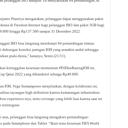
kan pelanggan IM3 maupun Tri menyaksikan 64 pertandingan, di
Soejanto Prasetya mengatakan, pelanggan dapat menggunakan paket
 dunia di Freedom Internet bagi pelanggan IM3 dan paket 3GB bagi
49.000 hingga Rp137.500 sampai 31 Desember 2022.
anggan IM3 bisa langsung menikmati 64 pertandingan timnas
lui dukungan koneksi jaringan IOH yang semakin andal sehingga
n piala dunia,” katanya, Senin (21/11).
 akan ketinggalan keseruan momentum #PilDunBarengIOH ini,
Cup Qatar 2022 yang dibanderol seharga Rp49.000.
Nusra IOH, Vega Sumampouw menjelaskan, dengan kolaborasi ini,
litas tayangan high definition karena kematangan infrastruktur
door experience-nya, serta coverage yang lebih luas karena saat ini
 terintegrasi.
i atas, pelanggan bisa langsung mengakses pertandingan-
io pada Smartphone dan Tablet. “Ikuti terus keseruan FIFA World