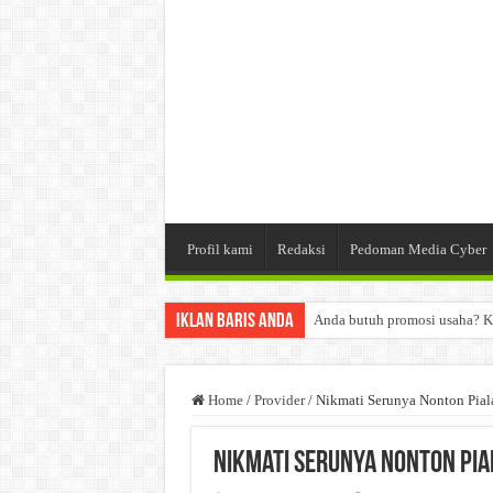
Profil kami
Redaksi
Pedoman Media Cyber
Iklan Baris Anda
Anda butuh promosi usaha? K
Dibutuhkan Wartawan. Lamara
Dibutuhkan Marketing. Lamar
Home
/
Provider
/
Nikmati Serunya Nonton Pia
Nikmati Serunya Nonton Pial