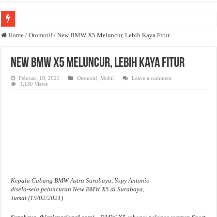
Anda butuh promosi usaha? Kontak ke Email redaksi@bisnisnasional.com
Home
/
Otomotif
/
New BMW X5 Meluncur, Lebih Kaya Fitur
Dibutuhkan Wartawan. Lamaran di-email ke redaksi@bisnisnasional.com
New BMW X5 Meluncur, Lebih Kaya Fitur
Dibutuhkan Marketing. Lamaran di-email ke redaksi@bisnisnasional.com
Februari 19, 2021
Otomotif
,
Mobil
Leave a comment
1,130 Views
Kepala Cabang BMW Astra Surabaya, Yopy Antonio
disela-sela peluncuran New BMW X5 di Surabaya,
Jumat (19/02/2021)