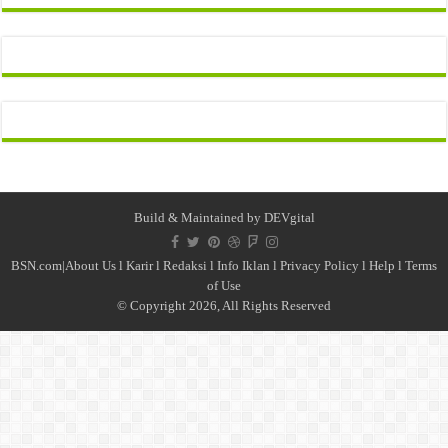
Build & Maintained by
DEVgital
BSN.com|
About Us
l
Karir
l
Redaksi l
Info Iklan
l
Privacy Policy
l
Help
l
Terms
of Use
© Copyright 2026, All Rights Reserved